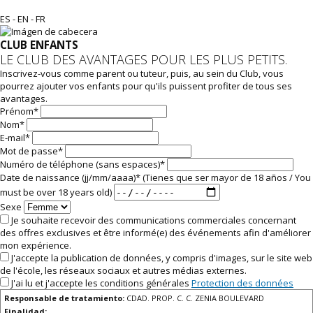
ES
-
EN
-
FR
CLUB ENFANTS
LE CLUB DES AVANTAGES POUR LES PLUS PETITS.
Inscrivez-vous comme parent ou tuteur, puis, au sein du Club, vous
pourrez ajouter vos enfants pour qu'ils puissent profiter de tous ses
avantages.
Prénom*
Nom*
E-mail*
Mot de passe*
Numéro de téléphone (sans espaces)*
Date de naissance (jj/mm/aaaa)* (Tienes que ser mayor de 18 años / You
must be over 18 years old)
Sexe
Je souhaite recevoir des communications commerciales concernant
des offres exclusives et être informé(e) des événements afin d'améliorer
mon expérience.
J'accepte la publication de données, y compris d'images, sur le site web
de l'école, les réseaux sociaux et autres médias externes.
J'ai lu et j'accepte les conditions générales
Protection des données
Responsable de tratamiento:
CDAD. PROP. C. C. ZENIA BOULEVARD
Finalidad: