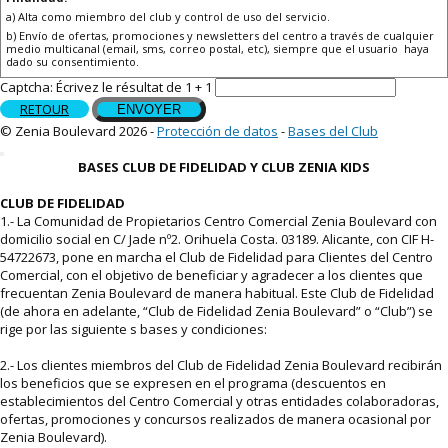
a) Alta como miembro del club y control de uso del servicio.
b) Envío de ofertas, promociones y newsletters del centro a través de cualquier
medio multicanal (email, sms, correo postal, etc), siempre que el usuario haya
dado su consentimiento.
c) Toma de imágenes para uso interno.
Captcha: Écrivez le résultat de 1 + 1
d) Publicación de datos (incluidas imágenes) en el sitio web del Centro, así como
RETOUR
ENVOYER
en Facebook y/o en otras redes sociales y otros medios de comunicación
externos, siempre que el usuario haya dado su consentimiento.
© Zenia Boulevard 2026 -
Protección de datos
-
Bases del Club
Legitimación:
Consentimiento del interesado.
Destinatarios:
No existen cesiones a terceros.
BASES CLUB DE FIDELIDAD Y CLUB ZENIA KIDS
Derechos:
Podrás ejercitar tus derechos en el modo descrito en nuestra Política
de Privacidad o presentar una reclamación ante una autoridad de control.
CLUB DE FIDELIDAD
1.- La Comunidad de Propietarios Centro Comercial Zenia Boulevard con
domicilio social en C/ Jade nº2. Orihuela Costa. 03189. Alicante, con CIF H-
54722673, pone en marcha el Club de Fidelidad para Clientes del Centro
Comercial, con el objetivo de beneficiar y agradecer a los clientes que
frecuentan Zenia Boulevard de manera habitual. Este Club de Fidelidad
(de ahora en adelante, “Club de Fidelidad Zenia Boulevard” o “Club”) se
rige por las siguiente s bases y condiciones:
2.- Los clientes miembros del Club de Fidelidad Zenia Boulevard recibirán
los beneficios que se expresen en el programa (descuentos en
establecimientos del Centro Comercial y otras entidades colaboradoras,
ofertas, promociones y concursos realizados de manera ocasional por
Zenia Boulevard).