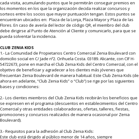
cada visita, acumulando puntos que le permitirán conseguir premios en
los momentos en los que la organización decida realizar concursos y
sorteos entre los socios que mayor puntuación tengan. Estos puntos se
encuentran ubicados en: Plaza de la Lonja, Plaza Mayor y Plaza de las
Flores. En caso de avería del lector de código QR, el miembro del club
debe dirigirse al Punto de Atención al Cliente y comunicarlo, para que se
pueda solventar la incidencia.
CLUB ZENIA KIDS
1.- La Comunidad de Propietarios Centro Comercial Zenia Boulevard con
domicilio social en C/ Jade nº2. Orihuela Costa. 03189. Alicante, con CIF H-
54722673, pone en marcha el Club Zenia Kids del Centro Comercial, con el
objetivo de beneficiar y agradecer a los clientes más jóvenes que
frecuentan Zenia Boulevard de manera habitual. Este Club Zenia Kids (de
ahora en adelante, “Club Zenia Kids” o “Club”) se rige por las siguientes
bases y condiciones:
2.- Los clientes miembros del Club Zenia Kids recibirán los beneficios que
se expresen en el programa (descuentos en establecimientos del Centro
Comercial y otras entidades colaboradoras, ofertas, talleres, fiestas,
promociones y concursos realizados de manera ocasional por Zenia
Boulevard).
3.- Requisitos para la adhesión al Club Zenia Kids:
Este club está dirigido al público menor de 14 años, siempre