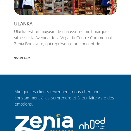
ULANKA
Ulanka est un magasin de chaussures multimarques
situé sur la Avenida de la Vega du Centre Commercial
Zenia Boulevard, qui représente un concept de...
966793962
Afin que les clients reviennent, nous cherchons
constamment à les surprendre et à leur faire vivre des
émotions.