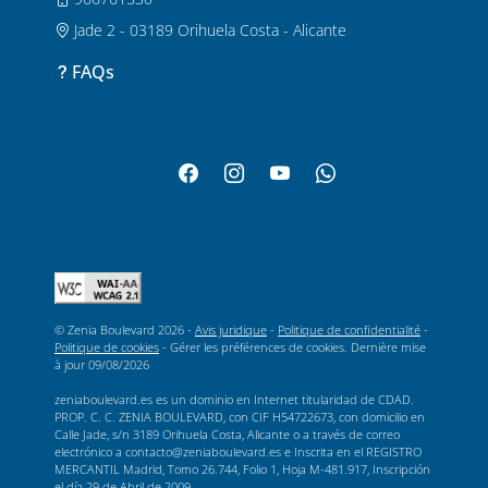
Jade 2 - 03189 Orihuela Costa - Alicante
FAQs
© Zenia Boulevard 2026 -
Avis juridique
-
Politique de confidentialité
-
Politique de cookies
-
Gérer les préférences de cookies
. Dernière mise
à jour
09/08/2026
zeniaboulevard.es es un dominio en Internet titularidad de CDAD.
PROP. C. C. ZENIA BOULEVARD, con CIF H54722673, con domicilio en
Calle Jade, s/n 3189 Orihuela Costa, Alicante o a través de correo
electrónico a contacto@zeniaboulevard.es e Inscrita en el REGISTRO
MERCANTIL Madrid, Tomo 26.744, Folio 1, Hoja M-481.917, Inscripción
el día 29 de Abril de 2009.