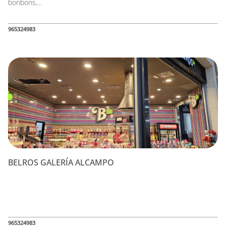
bonbons,...
965324983
BELROS GALERÍA ALCAMPO
965324983