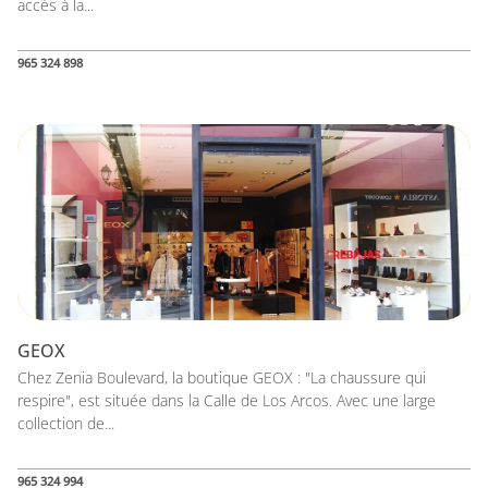
accès à la...
965 324 898
GEOX
Chez Zenia Boulevard, la boutique GEOX : "La chaussure qui
respire", est située dans la Calle de Los Arcos. Avec une large
collection de...
965 324 994