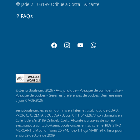
Jade 2 - 03189 Orihuela Costa - Alicante
FAQs
© Zenia Boulevard 2026 -
Avis juridique
-
Politique de confidentialité
-
Politique de cookies
-
Gérer les préférences de cookies
. Dernière mise
à jour
07/08/2026
zeniaboulevard.es es un dominio en Internet titularidad de CDAD.
PROP. C. C. ZENIA BOULEVARD, con CIF H54722673, con domicilio en
Calle Jade, s/n 3189 Orihuela Costa, Alicante o a través de correo
electrónico a contacto@zeniaboulevard.es e Inscrita en el REGISTRO
MERCANTIL Madrid, Tomo 26.744, Folio 1, Hoja M-481.917, Inscripción
el día 29 de Abril de 2009.