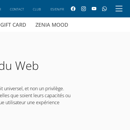
R
CONTACT
CLUB
ES/EN/FR
GIFT CARD
ZENIA MOOD
é du Web
universel, et non un privilège.
lles que soient leurs capacités ou
que utilisateur une expérience