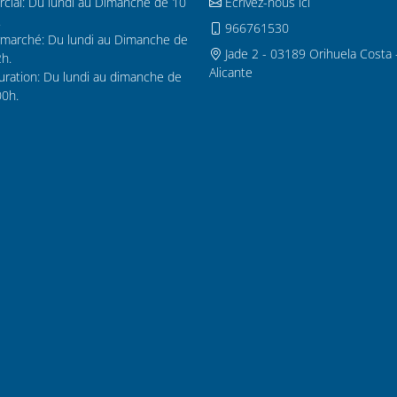
cial: Du lundi au Dimanche de 10
Écrivez-nous ici
.
966761530
marché: Du lundi au Dimanche de
Jade 2 - 03189 Orihuela Costa 
2h.
Alicante
uration: Du lundi au dimanche de
00h.