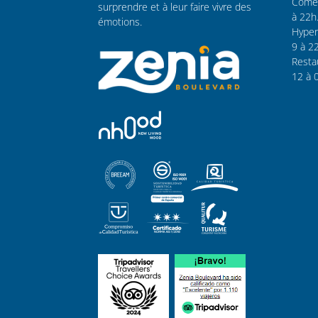
Comer
surprendre et à leur faire vivre des
à 22h
émotions.
Hyper
9 à 2
Resta
12 à 