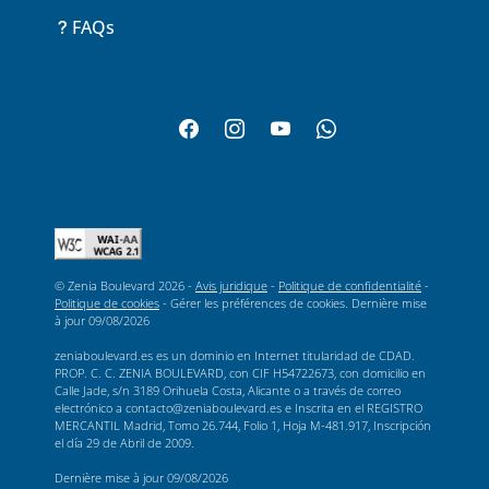
FAQs
© Zenia Boulevard 2026 -
Avis juridique
-
Politique de confidentialité
-
Politique de cookies
-
Gérer les préférences de cookies
. Dernière mise
à jour
09/08/2026
zeniaboulevard.es es un dominio en Internet titularidad de CDAD.
PROP. C. C. ZENIA BOULEVARD, con CIF H54722673, con domicilio en
Calle Jade, s/n 3189 Orihuela Costa, Alicante o a través de correo
electrónico a contacto@zeniaboulevard.es e Inscrita en el REGISTRO
MERCANTIL Madrid, Tomo 26.744, Folio 1, Hoja M-481.917, Inscripción
el día 29 de Abril de 2009.
Dernière mise à jour
09/08/2026