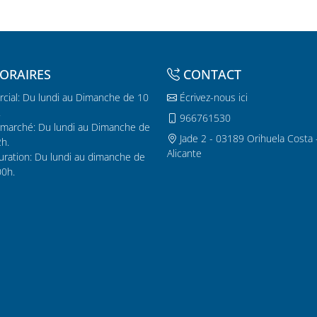
ORAIRES
CONTACT
cial: Du lundi au Dimanche de 10
Écrivez-nous ici
.
966761530
marché: Du lundi au Dimanche de
Jade 2 - 03189 Orihuela Costa 
2h.
Alicante
uration: Du lundi au dimanche de
00h.