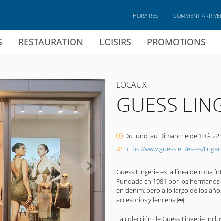
HORAIRES
COMMENT ARRIVE
S
RESTAURATION
LOISIRS
PROMOTIONS
LOCAUX
GUESS LIN
Du lundi au Dimanche de 10 à 22
https://www.guess.eu/es-es/linger
Guess Lingerie es la línea de ropa 
Fundada en 1981 por los hermanos 
en denim, pero a lo largo de los añ
accesorios y lencería ￼.
La colección de Guess Lingerie incl