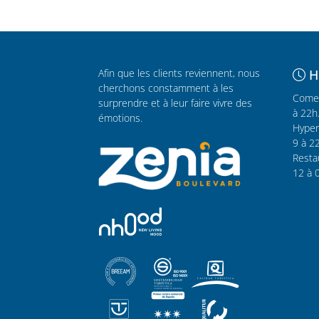
Afin que les clients reviennent, nous
H
cherchons constamment à les
Comer
surprendre et à leur faire vivre des
à 22h
émotions.
Hyper
9 à 2
Resta
12 à 