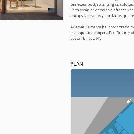
bralettes, bodysuits, tangas, culott
línea están orientados a ofrecer un
encaje, satinados y bordados que res
Además, la marca ha incorporado ma
el conjunto de pijama Eco Dulcie y o
sostenibilidad ￼.
PLAN