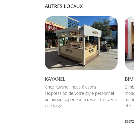
AUTRES LOCAUX
KAYANEL
BIM
Chez Kayanel, nous élevons
Bimb
l'expression de votre style personnel
mode
au niveau supérieur. Ici, vous trouverez
au-de
une large...
été...
86572