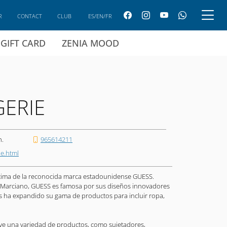
R
CONTACT
CLUB
ES/EN/FR
GIFT CARD
ZENIA MOOD
GERIE
h.
965614211
ie.html
íntima de la reconocida marca estadounidense GUESS.
Marciano, GUESS es famosa por sus diseños innovadores
os ha expandido su gama de productos para incluir ropa,
uye una variedad de productos, como sujetadores,