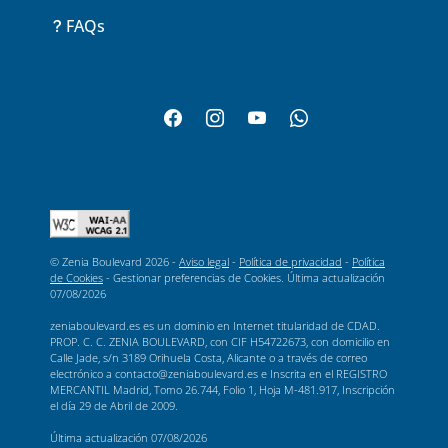
FAQs
© Zenia Boulevard 2026 -
Aviso legal
-
Política de privacidad
-
Política
de Cookies
-
Gestionar preferencias de Cookies
. Última actualización
07/08/2026
zeniaboulevard.es es un dominio en Internet titularidad de CDAD.
PROP. C. C. ZENIA BOULEVARD, con CIF H54722673, con domicilio en
Calle Jade, s/n 3189 Orihuela Costa, Alicante o a través de correo
electrónico a contacto@zeniaboulevard.es e Inscrita en el REGISTRO
MERCANTIL Madrid, Tomo 26.744, Folio 1, Hoja M-481.917, Inscripción
el día 29 de Abril de 2009.
Última actualización
07/08/2026