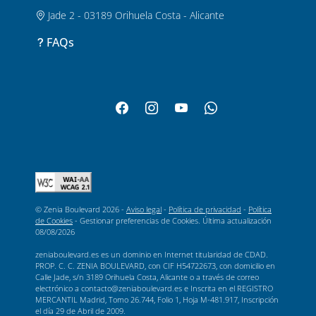
Jade 2 - 03189 Orihuela Costa - Alicante
FAQs
© Zenia Boulevard 2026 -
Aviso legal
-
Política de privacidad
-
Política
de Cookies
-
Gestionar preferencias de Cookies
. Última actualización
08/08/2026
zeniaboulevard.es es un dominio en Internet titularidad de CDAD.
PROP. C. C. ZENIA BOULEVARD, con CIF H54722673, con domicilio en
Calle Jade, s/n 3189 Orihuela Costa, Alicante o a través de correo
electrónico a contacto@zeniaboulevard.es e Inscrita en el REGISTRO
MERCANTIL Madrid, Tomo 26.744, Folio 1, Hoja M-481.917, Inscripción
el día 29 de Abril de 2009.