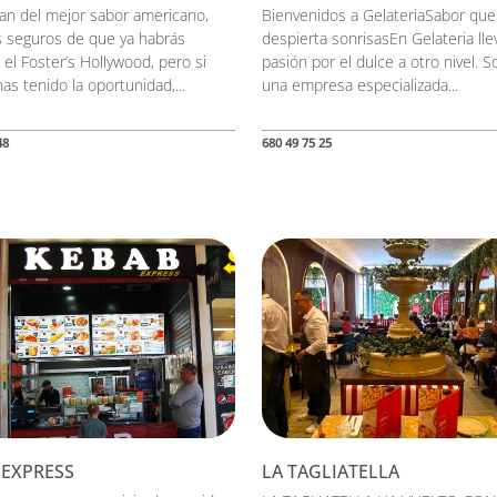
fan del mejor sabor americano,
Bienvenidos a GelateriaSabor que
 seguros de que ya habrás
despierta sonrisasEn Gelateria ll
el Foster’s Hollywood, pero si
pasión por el dulce a otro nivel. 
as tenido la oportunidad,...
una empresa especializada...
48
680 49 75 25
 EXPRESS
LA TAGLIATELLA