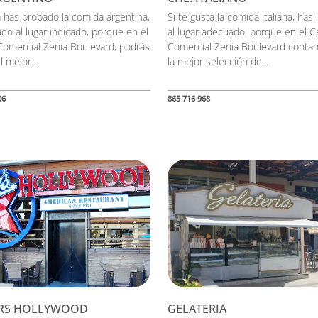
 has probado la comida argentina,
Si te gusta la comida italiana, has 
ado al lugar indicado, porque en el
al lugar adecuado, porque en el C
Comercial Zenia Boulevard, podrás
Comercial Zenia Boulevard conta
l mejor...
la mejor selección de...
06
865 716 968
RS HOLLYWOOD
GELATERIA