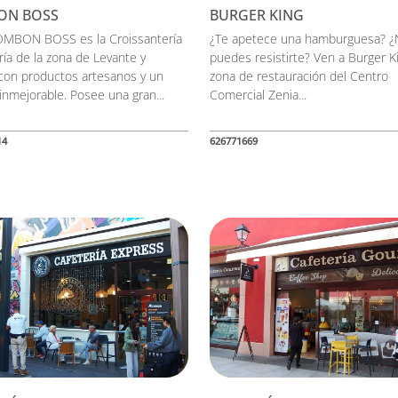
ON BOSS
BURGER KING
MBON BOSS es la Croissantería
¿Te apetece una hamburguesa? ¿
ría de la zona de Levante y
puedes resistirte? Ven a Burger K
 con productos artesanos y un
zona de restauración del Centro
 inmejorable. Posee una gran...
Comercial Zenia...
14
626771669