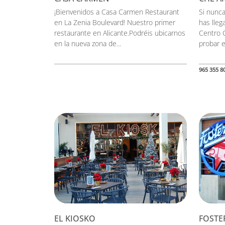
¡Bienvenidos a Casa Carmen Restaurant
Si nunca
en La Zenia Boulevard! Nuestro primer
has lleg
restaurante en Alicante.Podréis ubicarnos
Centro 
en la nueva zona de...
probar e
965 355 8
EL KIOSKO
FOSTE