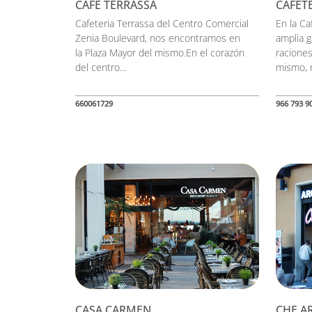
CAFE TERRASSA
CAFET
Cafeteria Terrassa del Centro Comercial
En la C
Zenia Boulevard, nos encontramos en
amplia g
la Plaza Mayor del mismo.En el corazón
raciones
del centro...
mismo, n
660061729
966 793 9
CASA CARMEN
CHE A