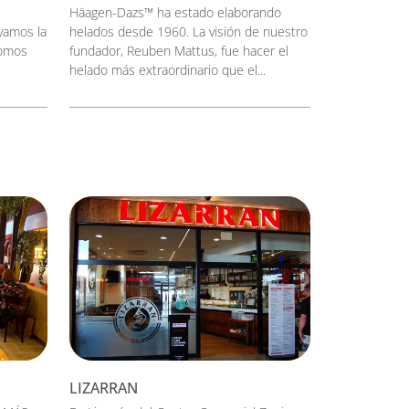
Häagen-Dazs™ ha estado elaborando
evamos la
helados desde 1960. La visión de nuestro
Somos
fundador, Reuben Mattus, fue hacer el
helado más extraordinario que el...
LIZARRAN