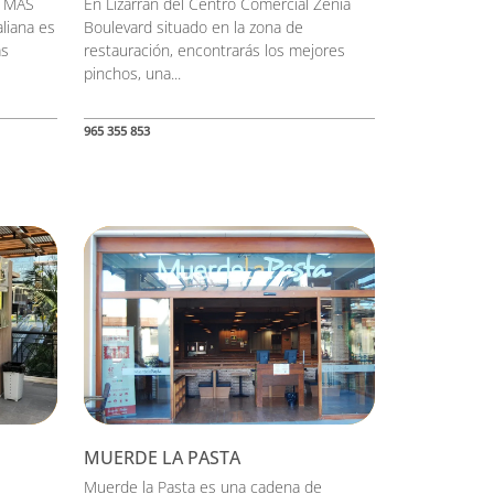
N MÁS
En Lizarrán del Centro Comercial Zenia
liana es
Boulevard situado en la zona de
ás
restauración, encontrarás los mejores
pinchos, una...
965 355 853
MUERDE LA PASTA
Muerde la Pasta es una cadena de