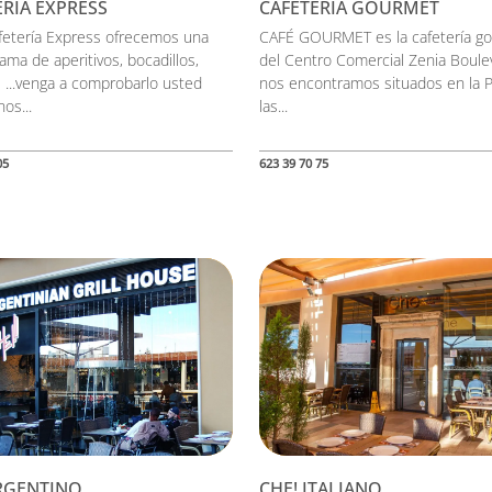
ERÍA EXPRESS
CAFETERÍA GOURMET
afetería Express ofrecemos una
CAFÉ GOURMET es la cafetería g
ama de aperitivos, bocadillos,
del Centro Comercial Zenia Boule
 ...venga a comprobarlo usted
nos encontramos situados en la P
os...
las...
05
623 39 70 75
RGENTINO
CHE! ITALIANO