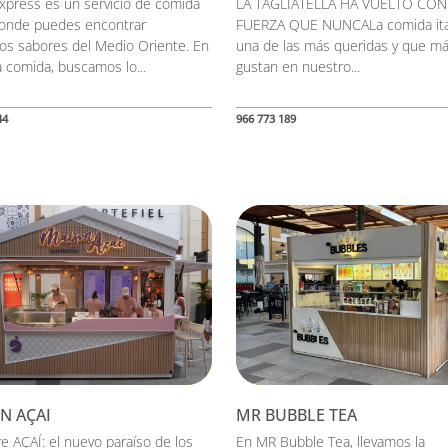
xpress es un servicio de comida
LA TAGLIATELLA HA VUELTO CO
donde puedes encontrar
FUERZA QUE NUNCALa comida ita
cos sabores del Medio Oriente. En
una de las más queridas y que m
 comida, buscamos lo...
gustan en nuestro...
44
966 773 189
N AÇAI
MR BUBBLE TEA
 AÇAÍ: el nuevo paraíso de los
En MR Bubble Tea, llevamos la