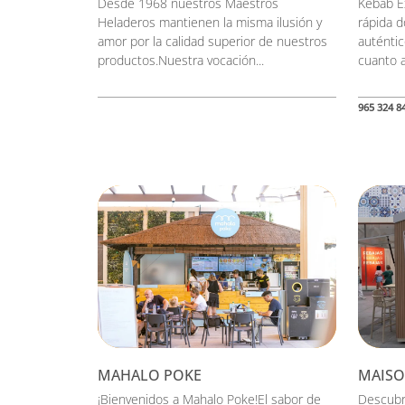
Desde 1968 nuestros Maestros
Kebab E
Heladeros mantienen la misma ilusión y
rápida 
amor por la calidad superior de nuestros
auténti
productos.Nuestra vocación...
cuanto a
965 324 8
MAHALO POKE
MAISO
¡Bienvenidos a Mahalo Poke!El sabor de
Descubre