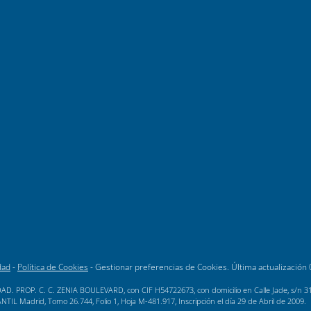
dad
-
Política de Cookies
-
Gestionar preferencias de Cookies
. Última actualización
AD. PROP. C. C. ZENIA BOULEVARD, con CIF H54722673, con domicilio en Calle Jade, s/n 3189
L Madrid, Tomo 26.744, Folio 1, Hoja M-481.917, Inscripción el día 29 de Abril de 2009.