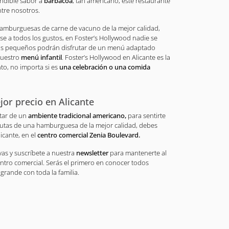
undible sabor a
barbacoa
, tan americano, este restaurante
tre nosotros.
amburguesas de carne de vacuno de la mejor calidad,
se a todos los gustos, en Foster’s Hollywood nadie se
ás pequeños podrán disfrutar de un menú adaptado
nuestro
menú infantil
. Foster’s Hollywood en Alicante es la
o, no importa si es
una celebración o una comida
jor precio en Alicante
utar de un
ambiente tradicional americano,
para sentirte
rutas de una hamburguesa de la mejor calidad, debes
icante, en el
centro comercial Zenia Boulevard.
as y suscríbete a nuestra
newsletter
para mantenerte al
entro comercial. Serás el primero en conocer todos
 grande con toda la familia.