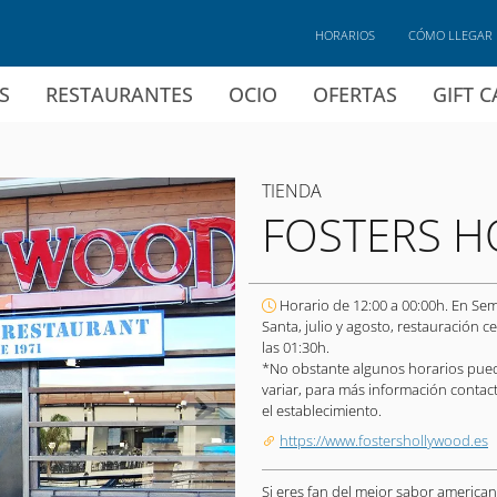
HORARIOS
CÓMO LLEGAR
S
RESTAURANTES
OCIO
OFERTAS
GIFT 
TIENDA
FOSTERS 
Horario de 12:00 a 00:00h. En Se
Santa, julio y agosto, restauración ce
las 01:30h.
*No obstante algunos horarios pue
variar, para más información contac
el establecimiento.
https://www.fostershollywood.es
Si eres fan del mejor sabor america