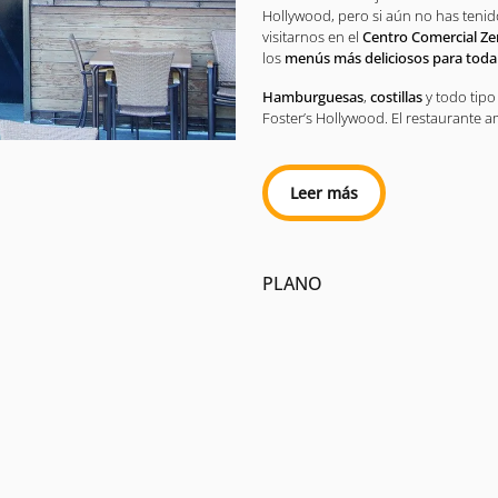
Hollywood, pero si aún no has teni
visitarnos en el
Centro Comercial Ze
los
menús más deliciosos para toda l
Hamburguesas
,
costillas
y todo tip
Foster’s Hollywood. El restaurante a
Leer más
PLANO