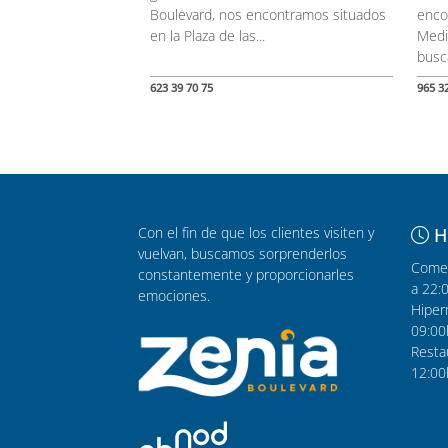
Boulevard, nos encontramos situados
enco
en la Plaza de las...
Medi
busc
623 39 70 75
965 3
Con el fin de que los clientes visiten y
H
vuelvan, buscamos sorprenderlos
Comer
constantemente y proporcionarles
a 22:
emociones.
Hiper
09:00
Resta
12:00