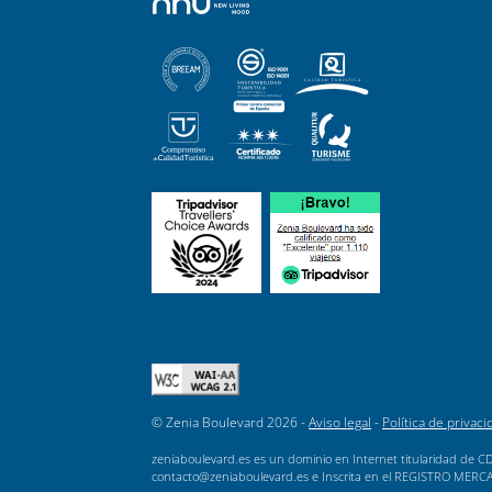
© Zenia Boulevard 2026 -
Aviso legal
-
Política de privaci
zeniaboulevard.es es un dominio en Internet titularidad de CD
contacto@zeniaboulevard.es e Inscrita en el REGISTRO MERCANTI