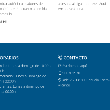
ntrar auténticos sabores del
artesana al siguiente nivel. Aquí
o Oriente. En cuanto a comida,
encontrarás una...
amos lo...
24 844
ORARIOS
CONTACTO
cial: Lunes a domingo de 10:00h
Escríbenos aquí
00h
966761530
mercado: Lunes a Domingo de
Jade 2 - 03189 Orihuela Costa 
h a 22:00h
Alicante
urantes: Lunes a domingo de
h a 00:00h