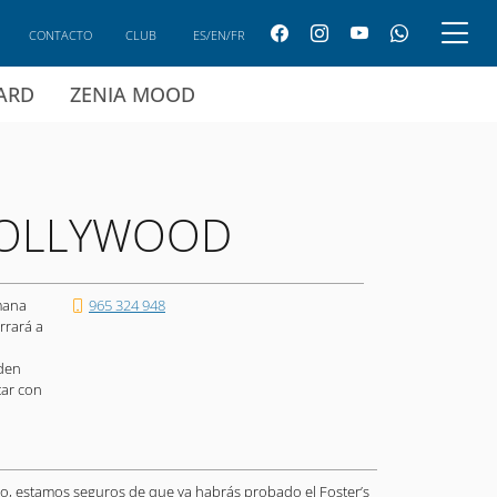
CONTACTO
CLUB
ES/EN/FR
CARD
ZENIA MOOD
HOLLYWOOD
mana
965 324 948
rrará a
den
tar con
no, estamos seguros de que ya habrás probado el Foster’s