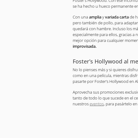
Foster’s Hollywood. Con ese inconf
se ha hecho u hueco permanente en
Con una
amplia
y
variada carta
de h
pero también de pollo, para adaptar
quedará con hambre. Incluso los m
especialmente para ellos, gracias a 
mejor opción para cualquier moment
improvisada.
Foster’s Hollywood al me
No lo pienses más y si quieres disfr
como en una película, mientras disf
pasarte por Foster’s Hollywood en Al
Aprovecha sus promociones exclusiv
tanto de todo lo que sucede en el c
nuestros
eventos
, para pasártelo en