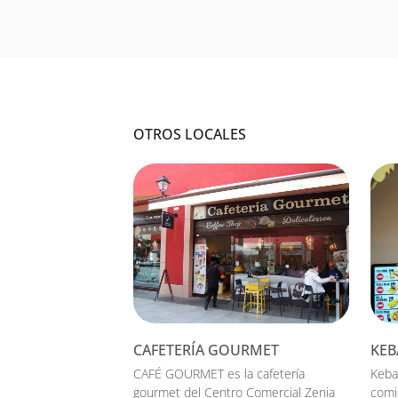
OTROS LOCALES
CAFETERÍA GOURMET
KEB
CAFÉ GOURMET es la cafetería
Keba
gourmet del Centro Comercial Zenia
comi