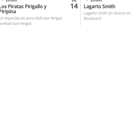
20:00h
20:00h
VIE
14
Los Piratas Pirigallo y
Lagarto Smith
Piripina
Lagarto Smith en directo en
Un espectáculo para disfrutar tengas
Boulevard
la edad que tengas