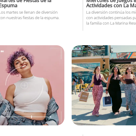
Martes de Fiestas de la
Miércoles de Juegos 
Espuma
Actividades con La M
Los martes se llenan de diversión
La diversión continúa los mi
con nuestras fiestas de la espuma.
con actividades pensadas p
la familia con La Marina Res