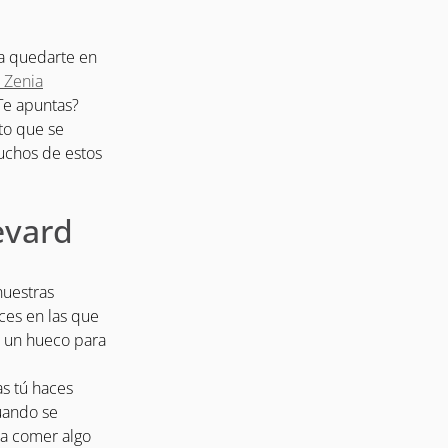
 a quedarte en
 Zenia
¿Te apuntas?
to que se
uchos de estos
evard
nuestras
ces en las que
á un hueco para
s tú haces
uando se
 a comer algo