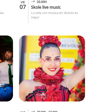
20.00H
VIE
07
Skole live music
das
La vida con musica en directo es
mejor