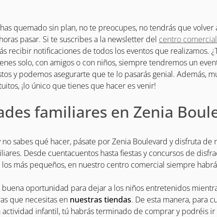
e has quemado sin plan, no te preocupes, no tendrás que volver
horas pasar. Si te suscribes a la newsletter del
centro comercial
s recibir notificaciones de todos los eventos que realizamos. 
ienes solo, con amigos o con niños, siempre tendremos un even
stos y podemos asegurarte que te lo pasarás genial. Además, m
uitos, ¡lo único que tienes que hacer es venir!
ades familiares en Zenia Boul
 y no sabes qué hacer, pásate por Zenia Boulevard y disfruta de 
iliares. Desde cuentacuentos hasta fiestas y concursos de disfra
n los más pequeños, en nuestro centro comercial siempre habr
buena oportunidad para dejar a los niños entretenidos mientra
ras que necesitas en
nuestras tiendas
. De esta manera, para c
 actividad infantil, tú habrás terminado de comprar y podréis ir