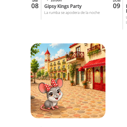
20:00h
SAB
DOM
08
09
Gipsy Kings Party
La rumba se apodera de la noche