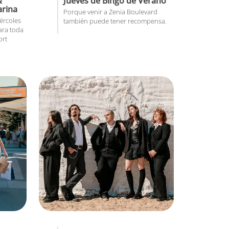
&
Jueves de Bingo de Verano
arina
Porque venir a Zenia Boulevard
ércoles
también puede tener recompensa.
ara toda
ort