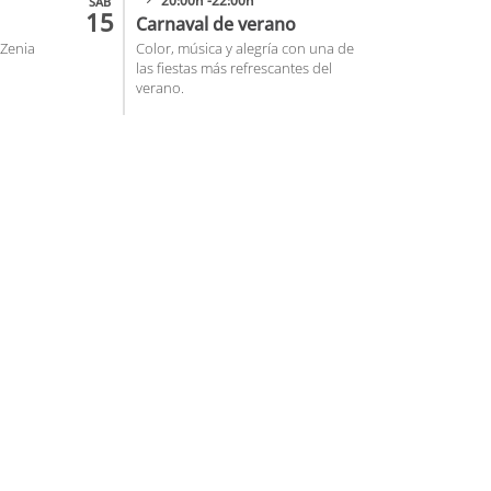
20:00h -22:00h
SAB
15
Carnaval de verano
 Zenia
Color, música y alegría con una de
las fiestas más refrescantes del
verano.