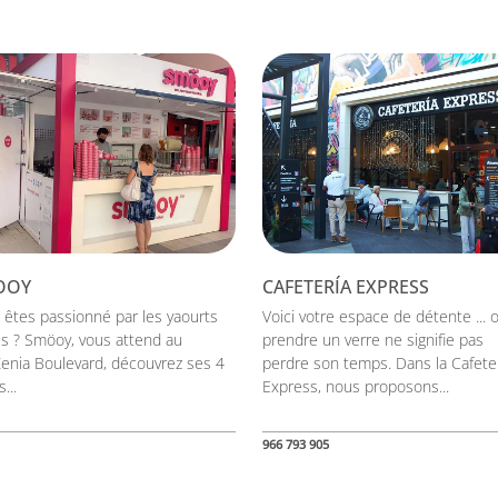
OOY
CAFETERÍA EXPRESS
 êtes passionné par les yaourts
Voici votre espace de détente ... 
és ? Smöoy, vous attend au
prendre un verre ne signifie pas
Zenia Boulevard, découvrez ses 4
perdre son temps. Dans la Cafete
...
Express, nous proposons...
966 793 905