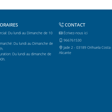
ORAIRES
CONTACT
cial: Du lundi au Dimanche de 10
Écrivez-nous ici
.
966761530
marché: Du lundi au Dimanche de
Jade 2 - 03189 Orihuela Costa 
2h.
Alicante
uration: Du lundi au dimanche de
00h.