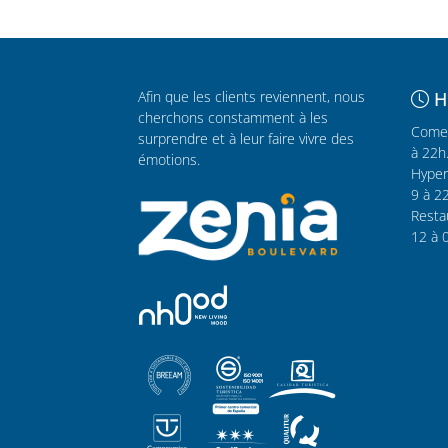
Afin que les clients reviennent, nous
H
cherchons constamment à les
Comer
surprendre et à leur faire vivre des
à 22h
émotions.
Hyper
9 à 2
Resta
12 à 