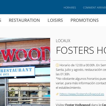
HORAIRES
COMMENT ARRIVE
S
RESTAURATION
LOISIRS
PROMOTIONS
LOCAUX
FOSTERS 
Horario de 12:00 a 00:00h. En Se
Santa, julio y agosto, restauración ce
las 01:30h.
*No obstante algunos horarios pue
variar, para más información contac
el establecimiento.
https://www.fostershollywood.es
Visitez
Foster Hollywood
dans le
Ce