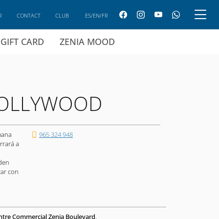
R
CONTACT
CLUB
ES/EN/FR
GIFT CARD
ZENIA MOOD
HOLLYWOOD
mana
965 324 948
rrará a
den
tar con
ntre Commercial Zenia Boulevard
.