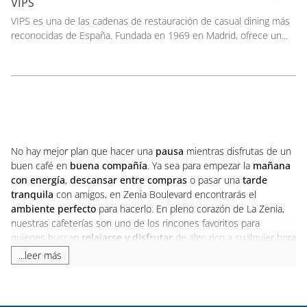
VIPS
VIPS es una de las cadenas de restauración de casual dining más
reconocidas de España. Fundada en 1969 en Madrid, ofrece un...
No hay mejor plan que hacer una
pausa
mientras disfrutas de un
buen café en
buena compañía
. Ya sea para empezar la
mañana
con energía
,
descansar entre compras
o pasar una
tarde
tranquila
con amigos, en Zenia Boulevard encontrarás el
ambiente perfecto
para hacerlo. En pleno corazón de La Zenia,
nuestras cafeterías son uno de los rincones favoritos para
quienes buscan
relajarse y disfrutar
de algo rico a cualquier hora
del día.
...leer más
Si buscas una cafetería cerca de Torrevieja, Zenia Boulevard es
una opción ideal. Nuestro centro comercial, situado en Orihuela
Costa, reúne
restauración
,
ocio
y
tiendas
en un
entorno abierto,