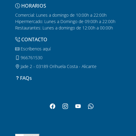
Cada cafetería tiene su propio
estilo y personalidad
, por lo que
HORARIOS
siempre encontrarás una opción que encaje contigo, tanto si
Comercial: Lunes a domingo de 10:00h a 22:00h
quieres disfrutar de un
desayuno tranquilo
como si prefieres
Hipermercado: Lunes a Domingo de 09:00h a 22:00h
hacer una
parada rápida
antes de continuar con tu día.
Restaurantes: Lunes a domingo de 12:00h a 00:00h
Un buen café cerca de Alicante y
CONTACTO
Murcia
Escríbenos aquí
Muchas personas que buscan las mejores cafeterías cerca de
966761530
Murcia o cafeterías en Murcia con una escapada diferente eligen
Zenia Boulevard para disfrutar de una
experiencia completa
.
Jade 2 - 03189 Orihuela Costa - Alicante
Aunque no estamos en Murcia ciudad, nuestra ubicación en La
FAQs
Zenia hace que seamos un
punto de encuentro cómodo
para
quienes vienen desde zonas cercanas.
También somos una
buena alternativa
para quienes buscan
cafeterías en Alicante fuera del centro urbano o quieren descubrir
opciones de café en la
costa sur
. Desde Torrevieja, Pilar de la
Horadada, Guardamar o San Miguel de Salinas,
llegar a Zenia
Boulevard
es fácil y
el plan merece la pena
.
Ven a
Zenia Boulevard
y descubre nuestras cafeterías. Pide tu