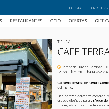
HORARIOS
CÓMO LLEGAR
S
RESTAURANTES
OCIO
OFERTAS
GIFT 
TIENDA
CAFE TERR
Horario de Lunes a Domingo 10:0
22:00h Julio y agosto hasta las 23.00 
Cafeteria Terrassa
del
Centro Comer
del mismo.
En el corazón del centro comercial 
espacio diseñado para
disfrutar de
privilegiada y una amplia terraza al a