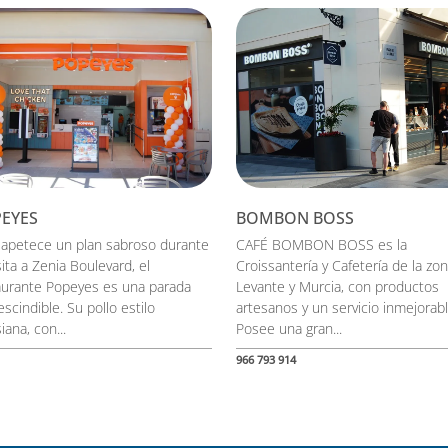
EYES
BOMBON BOSS
e apetece un plan sabroso durante
CAFÉ BOMBON BOSS es la
sita a Zenia Boulevard, el
Croissantería y Cafetería de la zo
aurante Popeyes es una parada
Levante y Murcia, con productos
scindible. Su pollo estilo
artesanos y un servicio inmejorabl
iana, con...
Posee una gran...
966 793 914