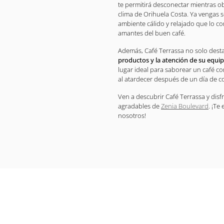
te permitirá desconectar mientras ob
clima de Orihuela Costa. Ya vengas s
ambiente cálido y relajado que lo c
amantes del buen café.
Además, Café Terrassa no solo desta
productos y la atención de su equip
lugar ideal para saborear un café c
al atardecer después de un día de c
Ven a descubrir Café Terrassa y dis
agradables de
Zenia Boulevard
. ¡Te
nosotros!