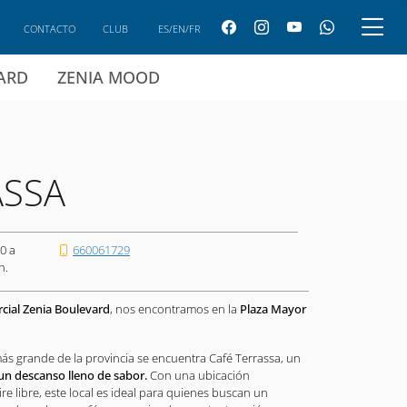
CONTACTO
CLUB
ES/EN/FR
CARD
ZENIA MOOD
ASSA
0 a
660061729
h.
cial Zenia Boulevard
, nos encontramos en la
Plaza Mayor
más grande de la provincia se encuentra Café Terrassa, un
 un descanso lleno de sabor.
Con una ubicación
ire libre, este local es ideal para quienes buscan un