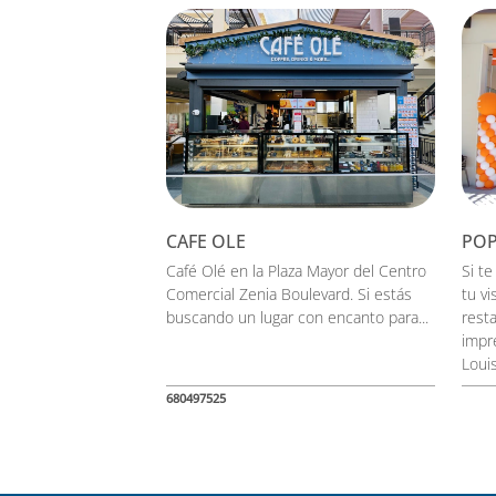
CAFE OLE
POP
Café Olé en la Plaza Mayor del Centro
Si t
Comercial Zenia Boulevard. Si estás
tu vi
buscando un lugar con encanto para...
rest
impre
Louis
680497525