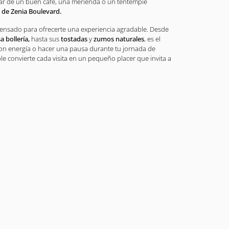
tar de un buen café, una merienda o un tentempié
 de Zenia Boulevard.
 pensado para ofrecerte una experiencia agradable. Desde
a bollería,
hasta sus
tostadas
y
zumos naturales
, es el
con energía o hacer una pausa durante tu jornada de
e convierte cada visita en un pequeño placer que invita a