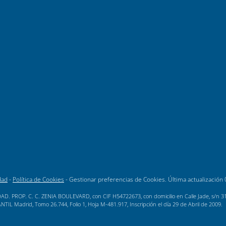
dad
-
Política de Cookies
-
Gestionar preferencias de Cookies
. Última actualización
AD. PROP. C. C. ZENIA BOULEVARD, con CIF H54722673, con domicilio en Calle Jade, s/n 3189
L Madrid, Tomo 26.744, Folio 1, Hoja M-481.917, Inscripción el día 29 de Abril de 2009.