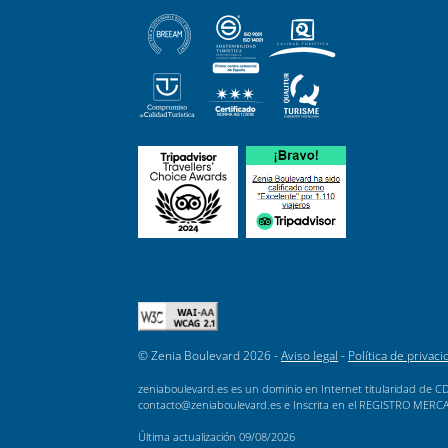
© Zenia Boulevard 2026 -
Aviso legal
-
Política de privaci
zeniaboulevard.es es un dominio en Internet titularidad de CD
contacto@zeniaboulevard.es e Inscrita en el REGISTRO MERCANTI
Última actualización
09/08/2026