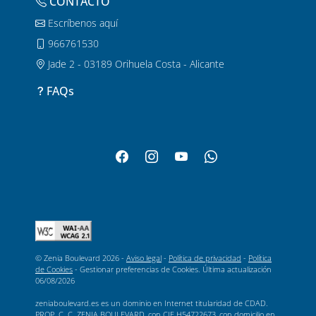
CONTACTO
Escríbenos aquí
Además, el entorno del centro comercial aporta un valor añadido
que diferencia esta propuesta de otros restaurantes orientales en
966761530
Alicante o Torrevieja. La
amplitud de espacios
, el
ambiente
Jade 2 - 03189 Orihuela Costa - Alicante
familiar
y la posibilidad de disfrutar del día al completo hacen que
la experiencia vaya mucho más allá de la mesa. Por eso, cada vez
FAQs
más personas de Murcia y localidades cercanas eligen Zenia
Boulevard como su lugar de referencia para disfrutar de la cocina
oriental.
Si te apetece
descubrir nuevos sabores
o repetir una
experiencia que siempre resulta apetecible, te animamos a visitar
el restaurante oriental de
Zenia Boulevard
. Aprovecha tu próxima
visita al centro comercial para disfrutar de una
comida diferente,
llena de matices y perfecta para compartir
.
© Zenia Boulevard 2026 -
Aviso legal
-
Política de privacidad
-
Política
de Cookies
-
Gestionar preferencias de Cookies
. Última actualización
06/08/2026
zeniaboulevard.es es un dominio en Internet titularidad de CDAD.
PROP. C. C. ZENIA BOULEVARD, con CIF H54722673, con domicilio en