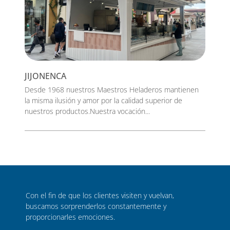
JIJONENCA
Desde 1968 nuestros Maestros Heladeros mantienen
la misma ilusión y amor por la calidad superior de
nuestros productos.Nuestra vocación...
Con el fin de que los clientes visiten y vuelvan,
buscamos sorprenderlos constantemente y
proporcionarles emociones.