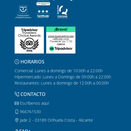
aficionado a los buffets libres, no lo dudes más y ven a visitar
nuestros buffets de Alicante en el centro comercial Zenia
Boulevard. Además, si te suscribes a nuestra
newsletter
podrás
recibir todas las notificaciones sobre nuestras
ofertas y
promociones exclusivas
, para ser el primero en enterarte de
todo y no perderte nada de lo que pasa aquí.
HORARIOS
Comercial: Lunes a domingo de 10:00h a 22:00h
Hipermercado: Lunes a Domingo de 09:00h a 22:00h
Restaurantes: Lunes a domingo de 12:00h a 00:00h
CONTACTO
Escríbenos aquí
966761530
Jade 2 - 03189 Orihuela Costa - Alicante