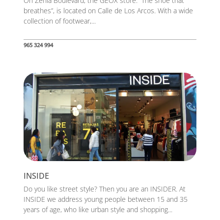
On Zenia Boulevard, the GEOX store: “The shoe that
breathes”, is located on Calle de Los Arcos. With a wide
collection of footwear,...
965 324 994
INSIDE
Do you like street style? Then you are an INSIDER. At
INSIDE we address young people between 15 and 35
years of age, who like urban style and shopping...