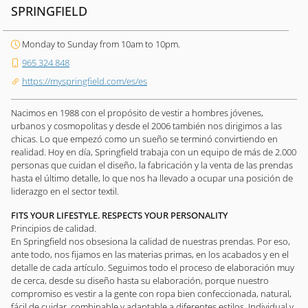
SPRINGFIELD
Monday to Sunday from 10am to 10pm.
965 324 848
https://myspringfield.com/es/es
Nacimos en 1988 con el propósito de vestir a hombres jóvenes,
urbanos y cosmopolitas y desde el 2006 también nos dirigimos a las
chicas. Lo que empezó como un sueño se terminó convirtiendo en
realidad. Hoy en día, Springfield trabaja con un equipo de más de 2.000
personas que cuidan el diseño, la fabricación y la venta de las prendas
hasta el último detalle, lo que nos ha llevado a ocupar una posición de
liderazgo en el sector textil.
FITS YOUR LIFESTYLE. RESPECTS YOUR PERSONALITY
Principios de calidad.
En Springfield nos obsesiona la calidad de nuestras prendas. Por eso,
ante todo, nos fijamos en las materias primas, en los acabados y en el
detalle de cada artículo. Seguimos todo el proceso de elaboración muy
de cerca, desde su diseño hasta su elaboración, porque nuestro
compromiso es vestir a la gente con ropa bien confeccionada, natural,
fácil de cuidar, combinable y adaptable a diferentes estilos. Individual y