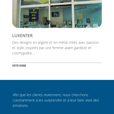
LUXENTER
Des designs en argent et en métal créés avec passion
et style, inspirés par une femme avant-gardiste et
cosmopolite....
697616988
Afin que les clients reviennent, nous cherchons
constamment à les surprendre et à leur faire vivre des
émotions.