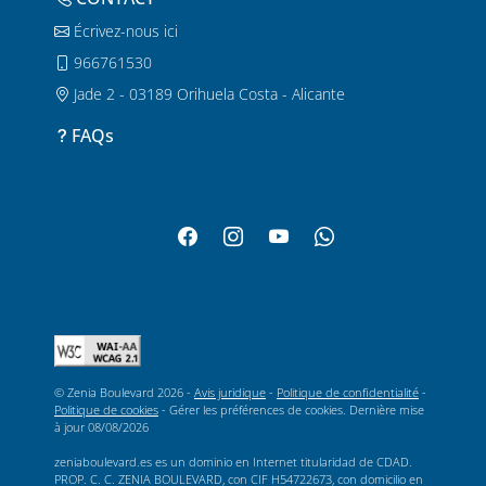
Écrivez-nous ici
966761530
Jade 2 - 03189 Orihuela Costa - Alicante
FAQs
© Zenia Boulevard 2026 -
Avis juridique
-
Politique de confidentialité
-
Politique de cookies
-
Gérer les préférences de cookies
. Dernière mise
à jour
08/08/2026
zeniaboulevard.es es un dominio en Internet titularidad de CDAD.
PROP. C. C. ZENIA BOULEVARD, con CIF H54722673, con domicilio en