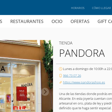
HORARIOS
CÓMO LLEGAR
S
RESTAURANTES
OCIO
OFERTAS
GIFT 
TIENDA
PANDORA
Lunes a domingo de 10:00h a 22:
966 73 07 26
https://www.pandorashop.es
Una de las tiendas donde podrás en
Alicante. En esta joyería cuentan co
artesanal en oro, plata de ley y pied
definido que te haga sentir especial.