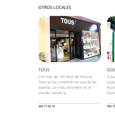
OTROS LOCALES
TOUS
GOL
Con más de 100 años de historia,
Si b
Tous se ha convertido en una de las
joya
joyerías con más renombre en el
Rush
mundo, siendo la...
Rush
660 17 50 14
966 7