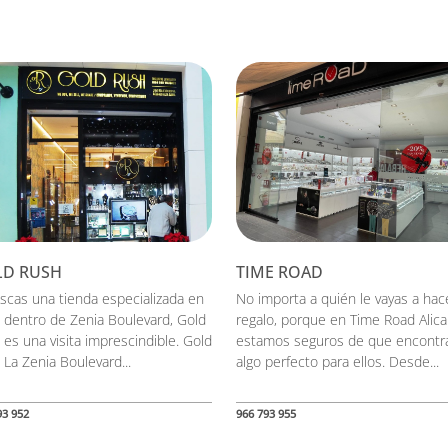
D RUSH
TIME ROAD
uscas una tienda especializada en
No importa a quién le vayas a hac
s dentro de Zenia Boulevard, Gold
regalo, porque en Time Road Alica
 es una visita imprescindible. Gold
estamos seguros de que encontr
 La Zenia Boulevard...
algo perfecto para ellos. Desde...
93 952
966 793 955