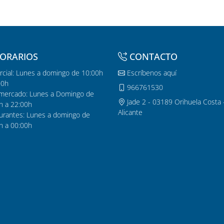
ORARIOS
CONTACTO
cial: Lunes a domingo de 10:00h
Escríbenos aquí
00h
966761530
mercado: Lunes a Domingo de
Jade 2 - 03189 Orihuela Costa 
h a 22:00h
Alicante
urantes: Lunes a domingo de
h a 00:00h