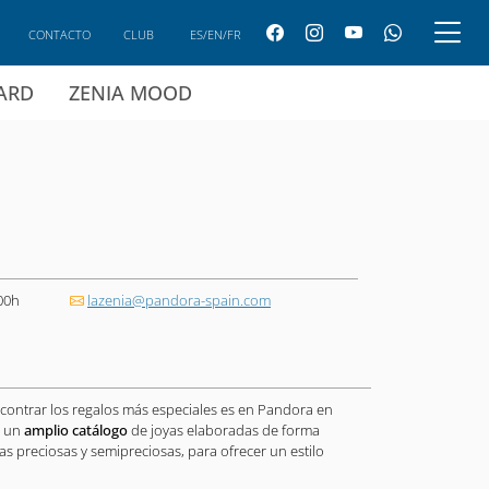
CONTACTO
CLUB
ES/EN/FR
CARD
ZENIA MOOD
00h
lazenia@pandora-spain.com
contrar los regalos más especiales es en Pandora en
n un
amplio catálogo
de joyas elaboradas de forma
ras preciosas y semipreciosas, para ofrecer un estilo