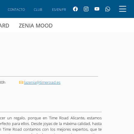
CONTACTO
CLUB
ES/EN/FR
CARD
ZENIA MOOD
00h
lazenia@timeroad.es
cer un regalo, porque en Time Road Alicante, estamos
fecto para ellos. Desde joyas de la máxima calidad, hasta
en Time Road contamos con los mejores expertos, que te