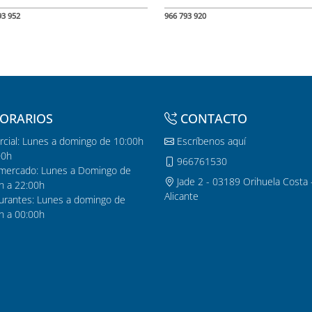
93 952
966 793 920
ORARIOS
CONTACTO
cial: Lunes a domingo de 10:00h
Escríbenos aquí
00h
966761530
mercado: Lunes a Domingo de
Jade 2 - 03189 Orihuela Costa 
h a 22:00h
Alicante
urantes: Lunes a domingo de
h a 00:00h