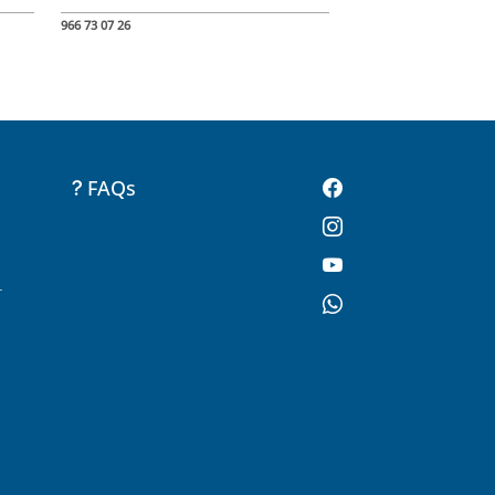
966 73 07 26
FAQs
-