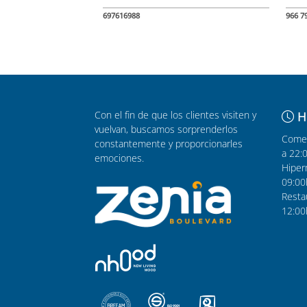
697616988
966 7
Con el fin de que los clientes visiten y
H
vuelvan, buscamos sorprenderlos
Comer
constantemente y proporcionarles
a 22:
emociones.
Hiper
09:00
Resta
12:00