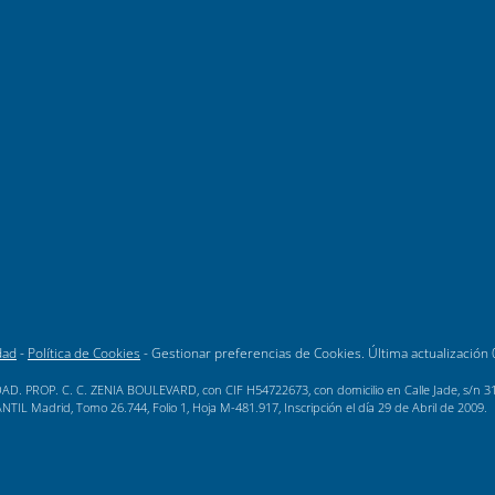
dad
-
Política de Cookies
-
Gestionar preferencias de Cookies
. Última actualización
AD. PROP. C. C. ZENIA BOULEVARD, con CIF H54722673, con domicilio en Calle Jade, s/n 3189
L Madrid, Tomo 26.744, Folio 1, Hoja M-481.917, Inscripción el día 29 de Abril de 2009.