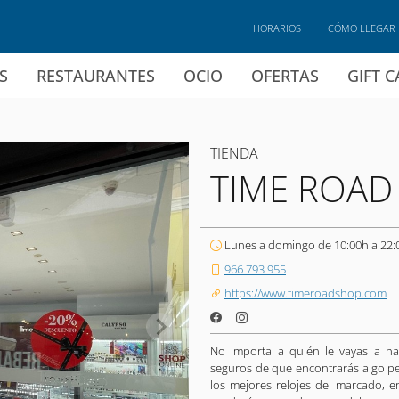
HORARIOS
CÓMO LLEGAR
S
RESTAURANTES
OCIO
OFERTAS
GIFT 
TIENDA
TIME ROAD
Lunes a domingo de 10:00h a 22:
966 793 955
https://www.timeroadshop.com
No importa a quién le vayas a ha
seguros de que encontrarás algo per
los mejores relojes del marcado, 