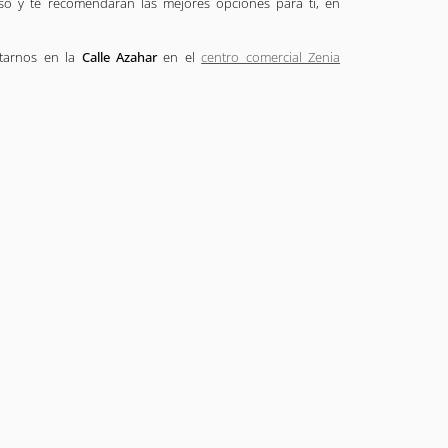
o y te recomendarán las mejores opciones para ti, en
itarnos en la
Calle Azahar
en el
centro comercial Zenia