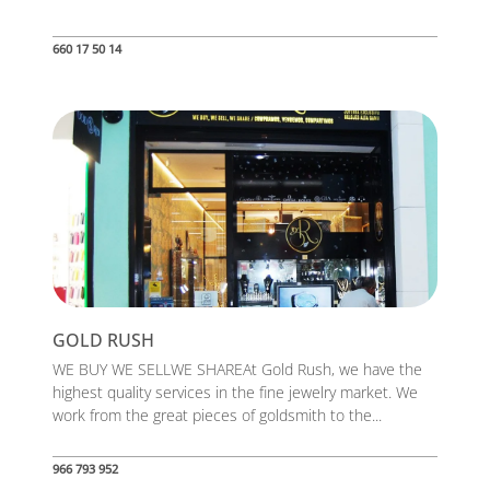
660 17 50 14
GOLD RUSH
WE BUY WE SELLWE SHAREAt Gold Rush, we have the
highest quality services in the fine jewelry market. We
work from the great pieces of goldsmith to the...
966 793 952