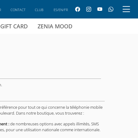
R
CONTACT
CLUB
ES/EN/FR
GIFT CARD
ZENIA MOOD
h.
 référence pour tout ce qui concerne la téléphonie mobile
oulevard. Dans notre boutique, vous trouverez :
ent :
de nombreuses options avec appels illimités, SMS
es, pour une utilisation nationale comme internationale.