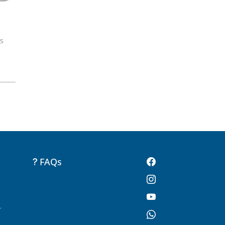
es
FAQs
-