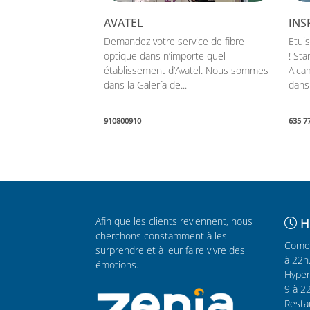
AVATEL
INS
Demandez votre service de fibre
Etui
optique dans n’importe quel
! Sta
établissement d’Avatel. Nous sommes
Alca
dans la Galería de...
dans
910800910
635 7
Afin que les clients reviennent, nous
H
cherchons constamment à les
Comer
surprendre et à leur faire vivre des
à 22h
émotions.
Hyper
9 à 2
Resta