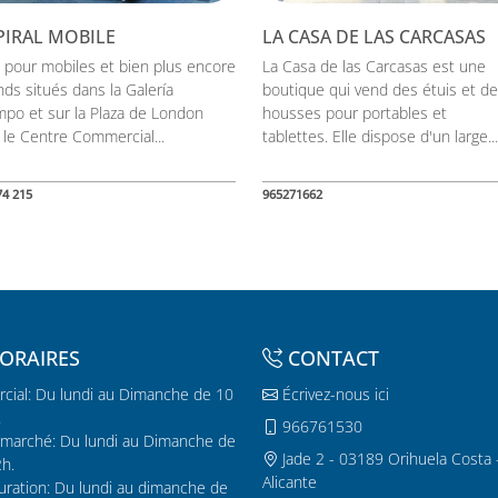
PIRAL MOBILE
LA CASA DE LAS CARCASAS
s pour mobiles et bien plus encore
La Casa de las Carcasas est une
nds situés dans la Galería
boutique qui vend des étuis et d
mpo et sur la Plaza de London
housses pour portables et
 le Centre Commercial...
tablettes. Elle dispose d'un large...
74 215
965271662
ORAIRES
CONTACT
cial: Du lundi au Dimanche de 10
Écrivez-nous ici
.
966761530
marché: Du lundi au Dimanche de
Jade 2 - 03189 Orihuela Costa 
2h.
Alicante
uration: Du lundi au dimanche de