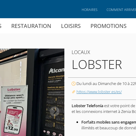
HORAIRES
COMMENT ARRIVE
S
RESTAURATION
LOISIRS
PROMOTIONS
LOCAUX
LOBSTER
Du lundi au Dimanche de 10 à 22
https://www.lobster.es/es/
Lobster Telefonía
est votre point de
et les connexions internet à Zenia B
Forfaits mobiles sans engagem
illimités et beaucoup de donné