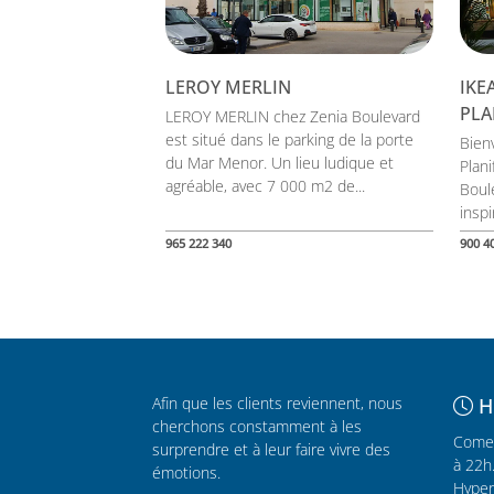
LEROY MERLIN
IKE
PLA
LEROY MERLIN chez Zenia Boulevard
est situé dans le parking de la porte
Bien
du Mar Menor. Un lieu ludique et
Plan
agréable, avec 7 000 m2 de...
Boul
inspi
965 222 340
900 4
Afin que les clients reviennent, nous
H
cherchons constamment à les
Comer
surprendre et à leur faire vivre des
à 22h
émotions.
Hyper