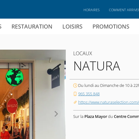
HORAIRES
COMMENT ARRIVE
S
RESTAURATION
LOISIRS
PROMOTIONS
LOCAUX
NATURA
Du lundi au Dimanche de 10 à 22
965 355 848
https://www.naturaselection.com/
Sur la
Plaza Mayor
du
Centre Comme