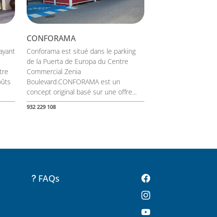
CONFORAMA
ayant
Conforama est situé dans le parking
de la Puerta de Europa du Centre
tre
Commercial Zenia
oûts
Boulevard.CONFORAMA est un
concept original basé sur une offre...
932 229 108
FAQs