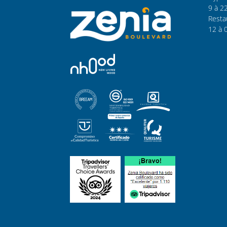
9 à 2
Resta
12 à 