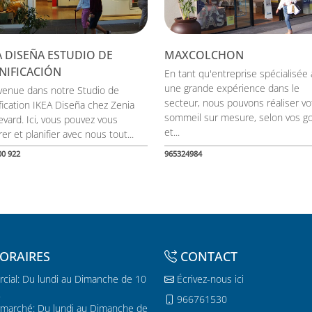
A DISEÑA ESTUDIO DE
MAXCOLCHON
NIFICACIÓN
En tant qu'entreprise spécialisée 
une grande expérience dans le
venue dans notre Studio de
secteur, nous pouvons réaliser vo
ification IKEA Diseña chez Zenia
sommeil sur mesure, selon vos g
evard. Ici, vous pouvez vous
et...
rer et planifier avec nous tout...
00 922
965324984
ORAIRES
CONTACT
cial: Du lundi au Dimanche de 10
Écrivez-nous ici
.
966761530
marché: Du lundi au Dimanche de