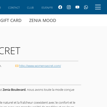
R
CONTACT
CLUB
ES/EN/FR
GIFT CARD
ZENIA MOOD
CRET
h.
http://www.womensecret.com/
ez
Zenia Boulevard
, nous avons toute la mode conçue
e naturel et la fraîcheur coexistent avec le confort et le