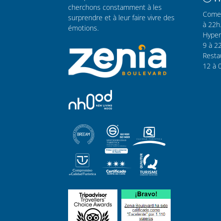
cherchons constamment à les
Comer
surprendre et à leur faire vivre des
à 22h
émotions.
Hyper
9 à 2
Resta
12 à 