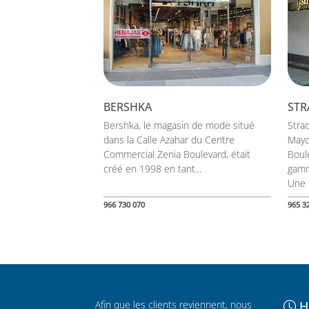
BERSHKA
STR
Bershka, le magasin de mode situé
Strad
dans la Calle Azahar du Centre
Mayo
Commercial Zenia Boulevard, était
Boul
créé en 1998 en tant...
gamm
Une l
966 730 070
965 3
Afin que les clients reviennent, nous
H