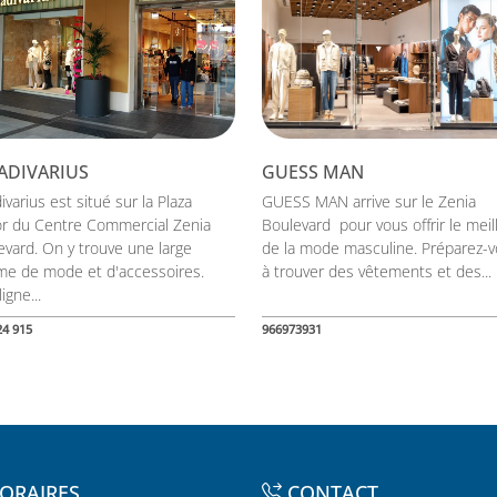
ADIVARIUS
GUESS MAN
ivarius est situé sur la Plaza
GUESS MAN arrive sur le Zenia
r du Centre Commercial Zenia
Boulevard pour vous offrir le meil
evard. On y trouve une large
de la mode masculine. Préparez-
e de mode et d'accessoires.
à trouver des vêtements et des...
igne...
24 915
966973931
ORAIRES
CONTACT