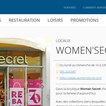
HORAIRES
COMMENT ARRIVE
S
RESTAURATION
LOISIRS
PROMOTIONS
LOCAUX
WOMEN'SE
Du lundi au Dimanche de 10 à 22
965 324 847
https://www.womensecret.com
Dans la boutique
Women Secret
ch
pour la femme d'aujourd'hui.
Avec des collections dans lesquelles l