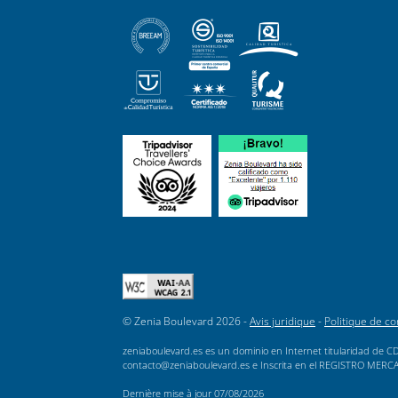
© Zenia Boulevard 2026 -
Avis juridique
-
Politique de con
zeniaboulevard.es es un dominio en Internet titularidad de CD
contacto@zeniaboulevard.es e Inscrita en el REGISTRO MERCANTI
Dernière mise à jour
07/08/2026