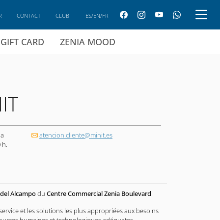
R
CONTACT
CLUB
ES/EN/FR
GIFT CARD
ZENIA MOOD
IT
 a
atencion.cliente@minit.es
 h.
 del Alcampo
du
Centre Commercial Zenia Boulevard
.
 service et les solutions les plus appropriées aux besoins