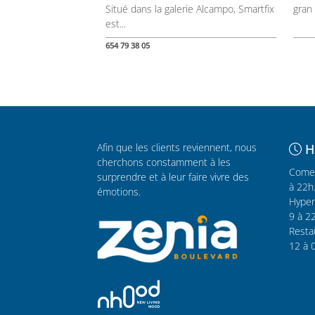
Situé dans la galerie Alcampo, Smartfix
gran 
est...
654 79 38 05
Afin que les clients reviennent, nous
H
cherchons constamment à les
Comer
surprendre et à leur faire vivre des
à 22h
émotions.
Hyper
9 à 2
Resta
12 à 