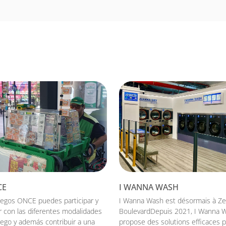
CE
I WANNA WASH
uegos ONCE puedes participar y
I Wanna Wash est désormais à Ze
r con las diferentes modalidades
BoulevardDepuis 2021, I Wanna 
uego y además contribuir a una
propose des solutions efficaces 