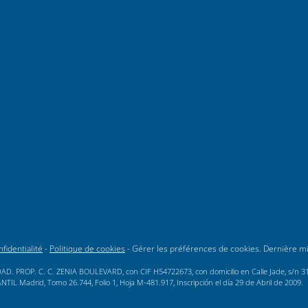
fidentialité
-
Politique de cookies
-
Gérer les préférences de cookies
. Dernière m
AD. PROP. C. C. ZENIA BOULEVARD, con CIF H54722673, con domicilio en Calle Jade, s/n 3189
L Madrid, Tomo 26.744, Folio 1, Hoja M-481.917, Inscripción el día 29 de Abril de 2009.