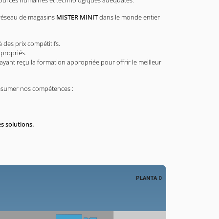
essources humaines et technologiques adéquates.
 réseau de magasins
MISTER MINIT
dans le monde entier
à des prix compétitifs.
propriés.
yant reçu la formation appropriée pour offrir le meilleur
ésumer nos compétences :
s solutions.