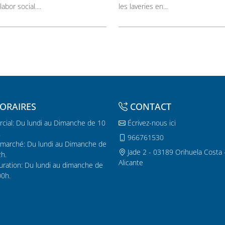
labor social....
les laveries en...
ORAIRES
CONTACT
cial: Du lundi au Dimanche de 10
Écrivez-nous ici
.
966761530
marché: Du lundi au Dimanche de
Jade 2 - 03189 Orihuela Costa 
2h.
Alicante
uration: Du lundi au dimanche de
00h.