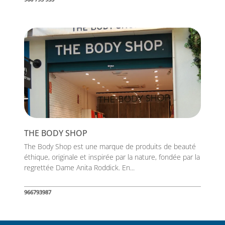
THE BODY SHOP
The Body Shop est une marque de produits de beauté
éthique, originale et inspirée par la nature, fondée par la
regrettée Dame Anita Roddick. En...
966793987