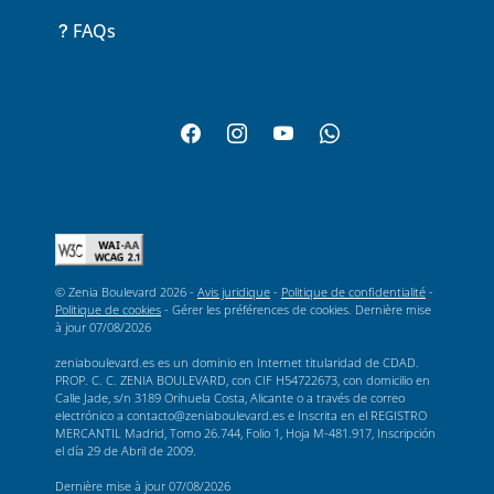
FAQs
© Zenia Boulevard 2026 -
Avis juridique
-
Politique de confidentialité
-
Politique de cookies
-
Gérer les préférences de cookies
. Dernière mise
à jour
07/08/2026
zeniaboulevard.es es un dominio en Internet titularidad de CDAD.
PROP. C. C. ZENIA BOULEVARD, con CIF H54722673, con domicilio en
Calle Jade, s/n 3189 Orihuela Costa, Alicante o a través de correo
electrónico a contacto@zeniaboulevard.es e Inscrita en el REGISTRO
MERCANTIL Madrid, Tomo 26.744, Folio 1, Hoja M-481.917, Inscripción
el día 29 de Abril de 2009.
Dernière mise à jour
07/08/2026