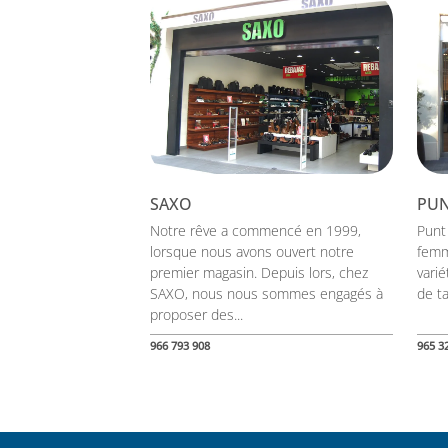
SAXO
PU
Notre rêve a commencé en 1999,
Punt
lorsque nous avons ouvert notre
femm
premier magasin. Depuis lors, chez
vari
SAXO, nous nous sommes engagés à
de ta
proposer des...
966 793 908
965 3