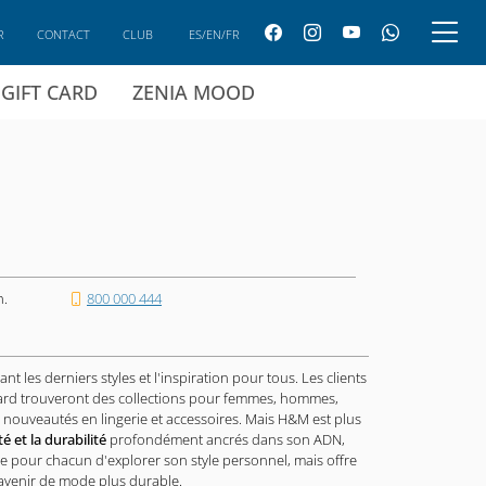
R
CONTACT
CLUB
ES/EN/FR
GIFT CARD
ZENIA MOOD
h.
800 000 444
rant les derniers styles et l'inspiration pour tous. Les clients
ard trouveront des collections pour femmes, hommes,
s nouveautés en lingerie et accessoires. Mais H&M est plus
té et la durabilité
profondément ancrés dans son ADN,
 pour chacun d'explorer son style personnel, mais offre
 avenir de mode plus durable.