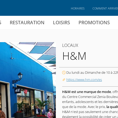
HORAIRES
COMMENT ARRIVE
S
RESTAURATION
LOISIRS
PROMOTIONS
LOCAUX
H&M
Du lundi au Dimanche de 10 à 22
https://www.hm.com/es
H&M est une marque de mode
, off
du Centre Commercial Zenia Boulev
enfants, adolescents et les dernière
que de la mode. Avec le prix,
la quali
H&M n'est pas seulement une chance
également la possibilité de créer un