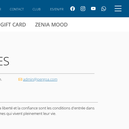
R
CONTACT
CLUB
ES/EN/FR
GIFT CARD
ZENIA MOOD
ES
h.
admin@pergoa.com
 la liberté et la confiance sont les conditions d'entrée dans
s qui vivent pleinement leur vie.