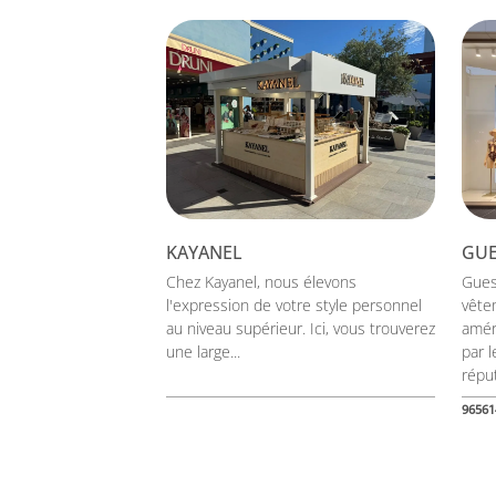
KAYANEL
GUE
Chez Kayanel, nous élevons
Guess
l'expression de votre style personnel
vête
au niveau supérieur. Ici, vous trouverez
amér
une large...
par 
réput
96561