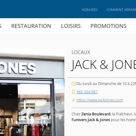
HORAIRES
COMMENT ARRIVE
S
RESTAURATION
LOISIRS
PROMOTIONS
LOCAUX
JACK & JON
Du lundi au Dimanche de 10 à 22
965 324 987
https://www.jackjones.com
Chez
Zenia Boulevard
, la fraîcheur,
l'univers Jack & Jones
pour les homme