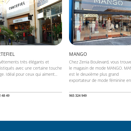
TEFIEL
MANGO
vêtements très élégants et
Chez Zenia Boulevard, vous trouv
istiqués avec une certaine touche
le magasin de mode MANGO. M
ge. Idéal pour ceux qui aiment...
est le deuxième plus grand
exportateur de mode féminine en.
2 48 49
965 324 949