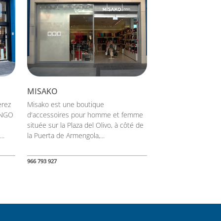
MISAKO
erez
Misako est une boutique
ANGO
d'accessoires pour homme et femme
située sur la Plaza del Olivo, à côté de
..
la Puerta de Armengola,...
966 793 927