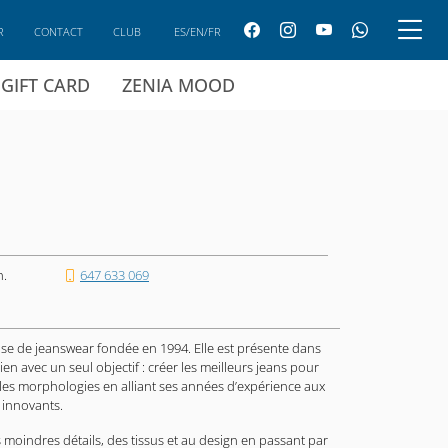
R
CONTACT
CLUB
ES/EN/FR
GIFT CARD
ZENIA MOOD
h.
647 633 069
e de jeanswear fondée en 1994. Elle est présente dans
ien avec un seul objectif : créer les meilleurs jeans pour
 les morphologies en alliant ses années d’expérience aux
 innovants.
 moindres détails, des tissus et au design en passant par