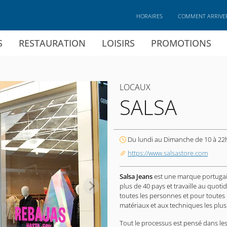
HORAIRES
COMMENT ARRIVE
S
RESTAURATION
LOISIRS
PROMOTIONS
LOCAUX
SALSA
Du lundi au Dimanche de 10 à 22
https://www.salsastore.com
Salsa Jeans
est une marque portugais
plus de 40 pays et travaille au quotid
toutes les personnes et pour toutes
matériaux et aux techniques les plus
Tout le processus est pensé dans les