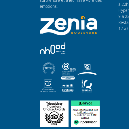
surprendre et à leur faire vivre des
à 22h
émotions.
Hyper
9 à 2
Resta
12 à 