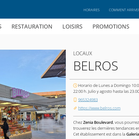
HORAIRES
COMMENT ARRIVE
S
RESTAURATION
LOISIRS
PROMOTIONS
LOCAUX
BELROS
Horario de Lunes a Domingo 10:0
22:00 h. Julio y agosto hasta las 23.00
965324983
https://www.belros.com
Chez
Zenia Boulevard
, vous pourrez
trouverez les dernières tendances e
Cet établissement est dans la
Galerí