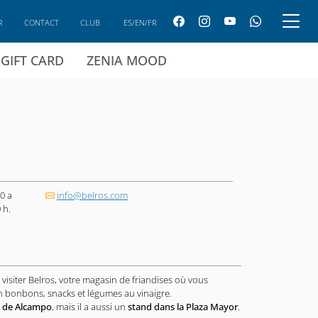
R
CONTACT
CLUB
ES/EN/FR
GIFT CARD
ZENIA MOOD
0 a
info@belros.com
 h.
 visiter Belros, votre magasin de friandises où vous
n bonbons, snacks et légumes au vinaigre.
a de Alcampo
, mais il a aussi un
stand dans la Plaza Mayor
.