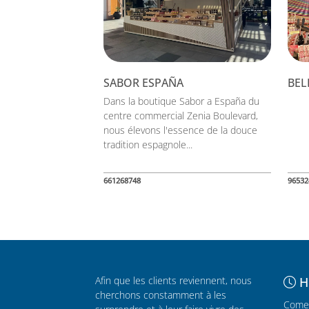
SABOR ESPAÑA
BEL
Dans la boutique Sabor a España du
centre commercial Zenia Boulevard,
nous élevons l'essence de la douce
tradition espagnole...
661268748
96532
Afin que les clients reviennent, nous
H
cherchons constamment à les
Comer