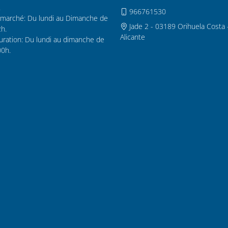
.
966761530
marché: Du lundi au Dimanche de
Jade 2 - 03189 Orihuela Costa 
2h.
Alicante
uration: Du lundi au dimanche de
00h.