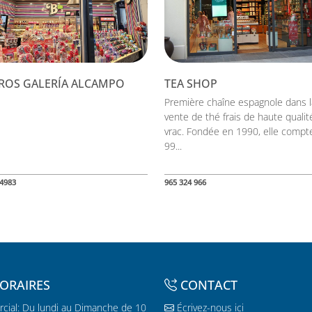
ROS GALERÍA ALCAMPO
TEA SHOP
Première chaîne espagnole dans l
vente de thé frais de haute qualit
vrac. Fondée en 1990, elle compt
99...
4983
965 324 966
ORAIRES
CONTACT
cial: Du lundi au Dimanche de 10
Écrivez-nous ici