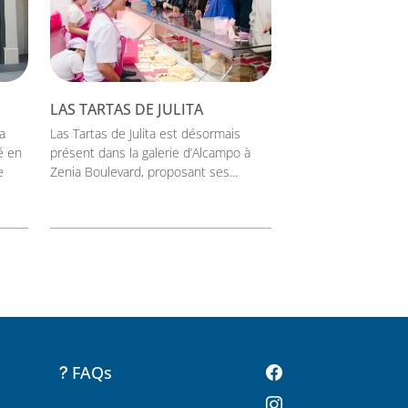
LAS TARTAS DE JULITA
a
Las Tartas de Julita est désormais
é en
présent dans la galerie d’Alcampo à
e
Zenia Boulevard, proposant ses...
FAQs