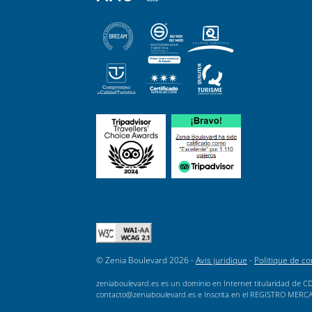
© Zenia Boulevard 2026 -
Avis juridique
-
Politique de con
zeniaboulevard.es es un dominio en Internet titularidad de CD
contacto@zeniaboulevard.es e Inscrita en el REGISTRO MERCANTI