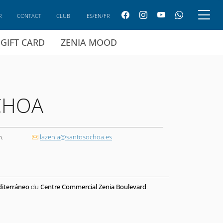
R
CONTACT
CLUB
ES/EN/FR
GIFT CARD
ZENIA MOOD
CHOA
h.
lazenia@santosochoa.es
diterráneo
du
Centre Commercial Zenia Boulevard
.