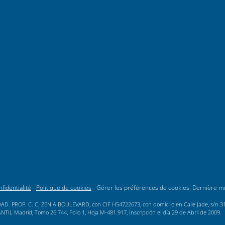
fidentialité
-
Politique de cookies
-
Gérer les préférences de cookies
. Dernière m
AD. PROP. C. C. ZENIA BOULEVARD, con CIF H54722673, con domicilio en Calle Jade, s/n 3189
L Madrid, Tomo 26.744, Folio 1, Hoja M-481.917, Inscripción el día 29 de Abril de 2009.