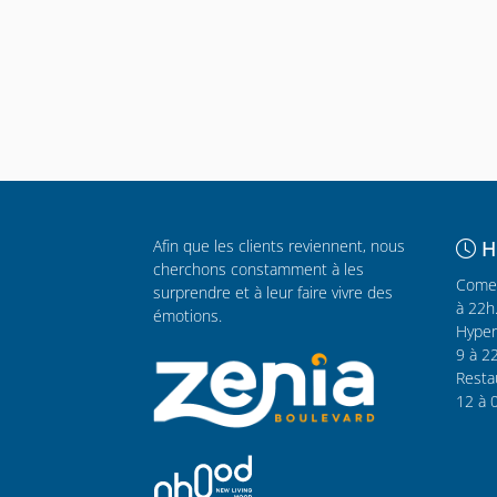
Afin que les clients reviennent, nous
H
cherchons constamment à les
Comer
surprendre et à leur faire vivre des
à 22h
émotions.
Hyper
9 à 2
Resta
12 à 