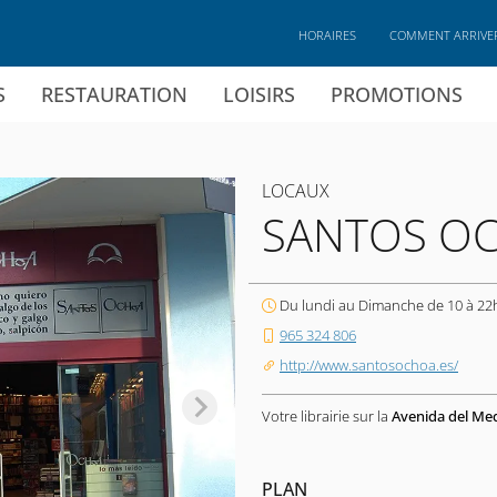
HORAIRES
COMMENT ARRIVE
S
RESTAURATION
LOISIRS
PROMOTIONS
LOCAUX
SANTOS O
Du lundi au Dimanche de 10 à 22
965 324 806
http://www.santosochoa.es/
Votre librairie sur la
Avenida del Me
PLAN