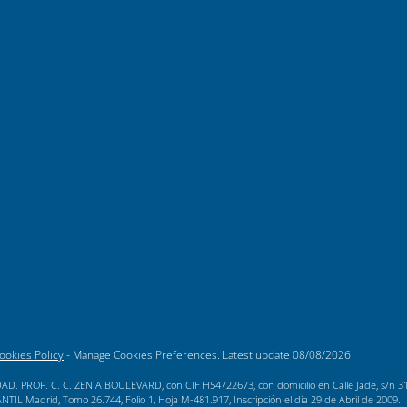
ookies Policy
-
Manage Cookies Preferences
. Latest update
08/08/2026
AD. PROP. C. C. ZENIA BOULEVARD, con CIF H54722673, con domicilio en Calle Jade, s/n 3189
L Madrid, Tomo 26.744, Folio 1, Hoja M-481.917, Inscripción el día 29 de Abril de 2009.