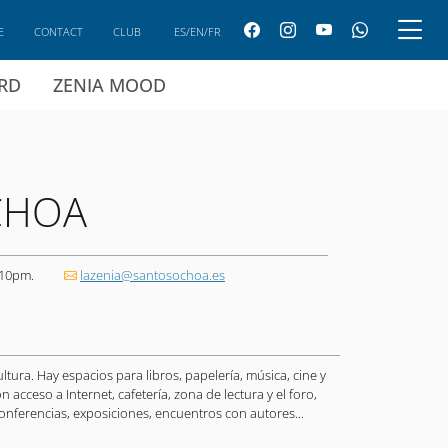
E
CONTACT
CLUB
ES/EN/FR
ARD
ZENIA MOOD
CHOA
 10pm.
lazenia@santosochoa.es
ltura. Hay espacios para libros, papelería, música, cine y
on acceso a Internet, cafetería, zona de lectura y el foro,
nferencias, exposiciones, encuentros con autores...