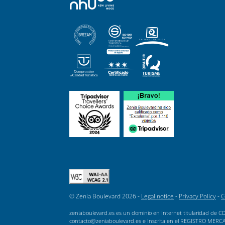
© Zenia Boulevard 2026 -
Legal notice
-
Privacy Policy
-
C
zeniaboulevard.es es un dominio en Internet titularidad de CD
contacto@zeniaboulevard.es e Inscrita en el REGISTRO MERCANTI