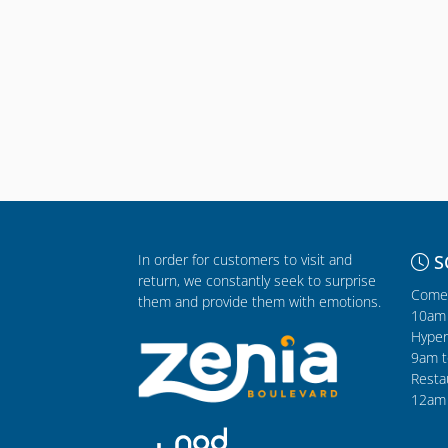
In order for customers to visit and
S
return, we constantly seek to surprise
Comer
them and provide them with emotions.
10am 
Hyper
9am t
Resta
12am 