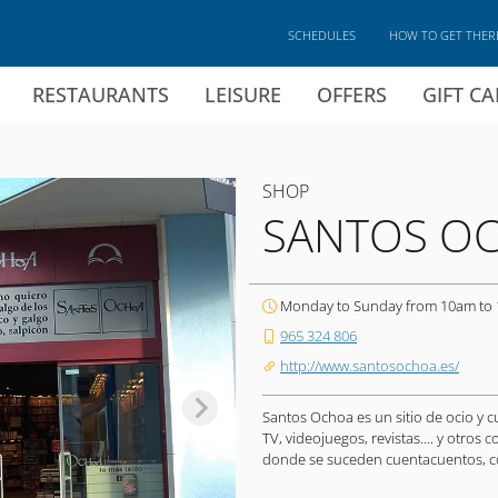
SCHEDULES
HOW TO GET THER
RESTAURANTS
LEISURE
OFFERS
GIFT C
SHOP
SANTOS O
Monday to Sunday from 10am to
965 324 806
http://www.santosochoa.es/
Santos Ochoa es un sitio de ocio y cu
TV, videojuegos, revistas.... y otros c
donde se suceden cuentacuentos, co