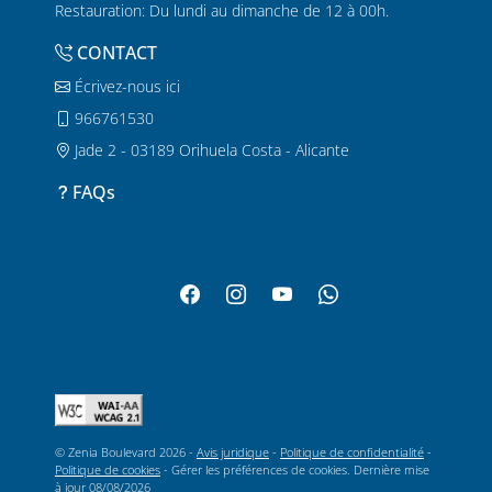
Restauration: Du lundi au dimanche de 12 à 00h.
CONTACT
Écrivez-nous ici
966761530
Jade 2 - 03189 Orihuela Costa - Alicante
FAQs
© Zenia Boulevard 2026 -
Avis juridique
-
Politique de confidentialité
-
Politique de cookies
-
Gérer les préférences de cookies
. Dernière mise
à jour
08/08/2026