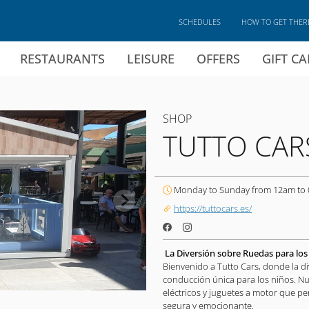
SCHEDULES
HOW TO GET THER
RESTAURANTS
LEISURE
OFFERS
GIFT C
SHOP
TUTTO CAR
Monday to Sunday from 12am to
https://tuttocars.es/
La Diversión sobre Ruedas para lo
Bienvenido a Tutto Cars, donde la d
conducción única para los niños. N
eléctricos y juguetes a motor que 
segura y emocionante.