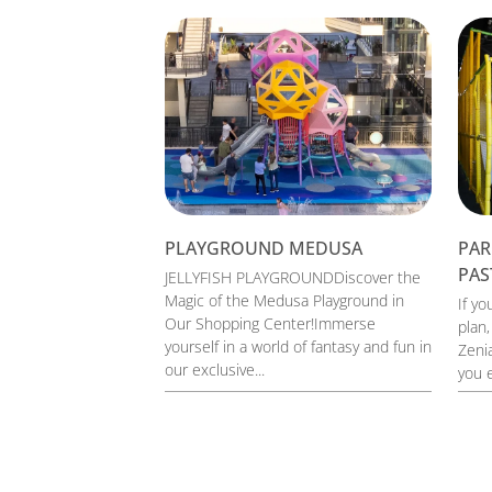
PLAYGROUND MEDUSA
PAR
PAS
JELLYFISH PLAYGROUNDDiscover the
Magic of the Medusa Playground in
If yo
Our Shopping Center!Immerse
plan,
yourself in a world of fantasy and fun in
Zeni
our exclusive...
you e