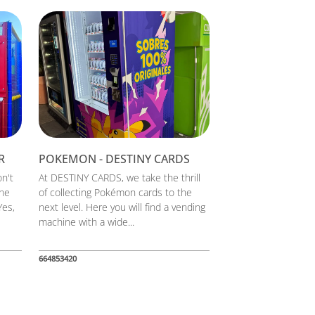
R
POKEMON - DESTINY CARDS
on't
At DESTINY CARDS, we take the thrill
the
of collecting Pokémon cards to the
Yes,
next level. Here you will find a vending
machine with a wide...
664853420