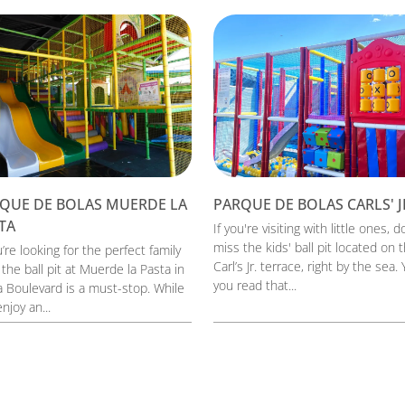
QUE DE BOLAS MUERDE LA
PARQUE DE BOLAS CARLS' J
TA
If you're visiting with little ones, d
miss the kids' ball pit located on 
u’re looking for the perfect family
Carl’s Jr. terrace, right by the sea. 
 the ball pit at Muerde la Pasta in
you read that...
a Boulevard is a must-stop. While
njoy an...