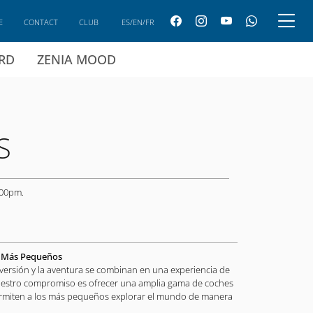
E
CONTACT
CLUB
ES/EN/FR
ARD
ZENIA MOOD
S
 00pm.
s Más Pequeños
iversión y la aventura se combinan en una experiencia de
uestro compromiso es ofrecer una amplia gama de coches
permiten a los más pequeños explorar el mundo de manera