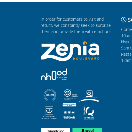
In order for customers to visit and
S
return, we constantly seek to surprise
Comer
them and provide them with emotions.
10am 
Hyper
9am t
Resta
12am 