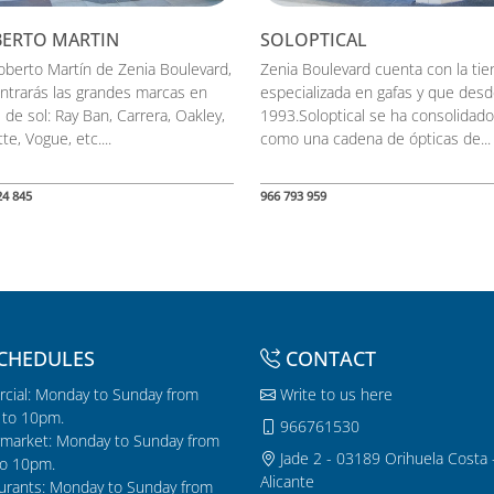
ERTO MARTIN
SOLOPTICAL
oberto Martín de Zenia Boulevard,
Zenia Boulevard cuenta con la tie
ntrarás las grandes marcas en
especializada en gafas y que des
 de sol: Ray Ban, Carrera, Oakley,
1993.Soloptical se ha consolidado
te, Vogue, etc....
como una cadena de ópticas de...
24 845
966 793 959
CHEDULES
CONTACT
cial: Monday to Sunday from
Write to us here
to 10pm.
966761530
market: Monday to Sunday from
Jade 2 - 03189 Orihuela Costa 
o 10pm.
Alicante
urants: Monday to Sunday from