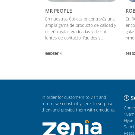
MR PEOPLE
ROB
En nuestras ópticas encontrarás una
En R
amplia gama de producto de calidad y
enco
diseño: gafas graduadas y de sol,
gafas
lentes de contacto, líquidos y...
Arnet
966063614
965 3
In order for customers to visit and
S
return, we constantly seek to surprise
Comer
them and provide them with emotions.
10am 
Hyper
9am t
Resta