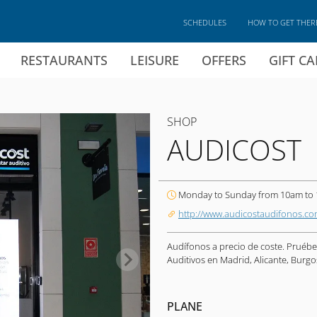
SCHEDULES
HOW TO GET THER
RESTAURANTS
LEISURE
OFFERS
GIFT C
SHOP
AUDICOST
Monday to Sunday from 10am to
http://www.audicostaudifonos.co
Audífonos a precio de coste. Pruéb
Auditivos en Madrid, Alicante, Burgo
PLANE