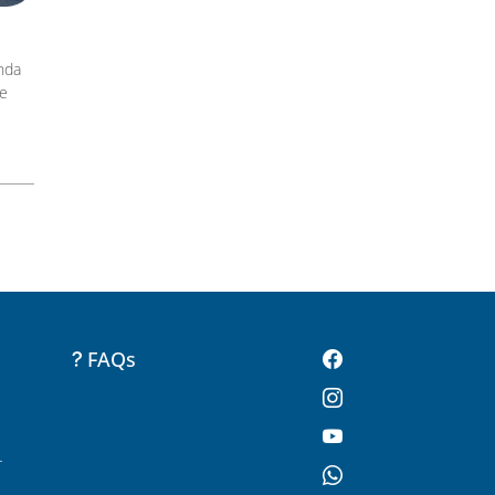
nda
de
FAQs
-