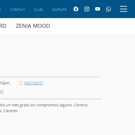
E
CONTACT
CLUB
ES/EN/FR
ARD
ZENIA MOOD
 10pm.
966793937
m/
elos un mes gratis sin compromiso alguno. Centros
s, Cáceres.