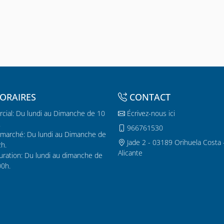
ORAIRES
CONTACT
cial: Du lundi au Dimanche de 10
Écrivez-nous ici
.
966761530
marché: Du lundi au Dimanche de
Jade 2 - 03189 Orihuela Costa 
2h.
Alicante
uration: Du lundi au dimanche de
00h.