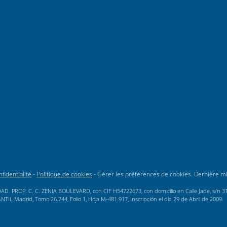
fidentialité
-
Politique de cookies
-
Gérer les préférences de cookies
. Dernière m
AD. PROP. C. C. ZENIA BOULEVARD, con CIF H54722673, con domicilio en Calle Jade, s/n 3189
L Madrid, Tomo 26.744, Folio 1, Hoja M-481.917, Inscripción el día 29 de Abril de 2009.