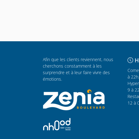
Afin que les clients reviennent, nous
H
cherchons constamment à les
Comer
surprendre et à leur faire vivre des
à 22h
émotions.
Hyper
9 à 2
Resta
12 à 