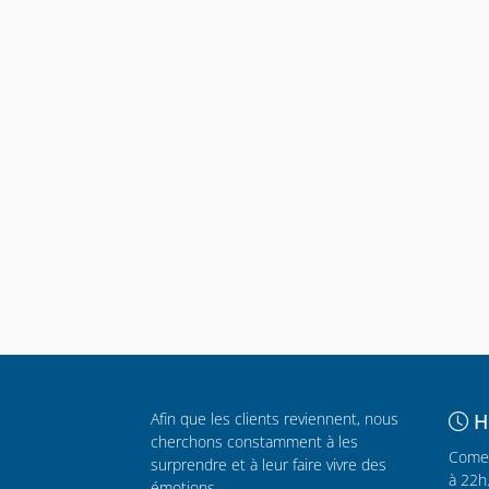
Afin que les clients reviennent, nous
H
cherchons constamment à les
Comer
surprendre et à leur faire vivre des
à 22h
émotions.