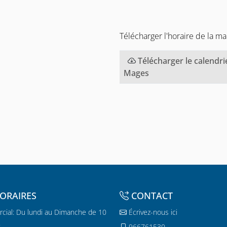
Télécharger l'horaire de la m
Télécharger le calendri
Mages
ORAIRES
CONTACT
cial: Du lundi au Dimanche de 10
Écrivez-nous ici
.
966761530