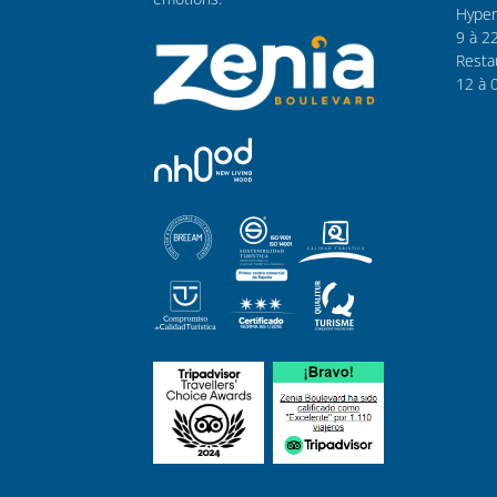
Hyper
9 à 2
Resta
12 à 