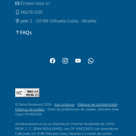
Écrivez-nous ici
966761530
Jade 2 - 03189 Orihuela Costa - Alicante
FAQs
© Zenia Boulevard 2026 -
Avis juridique
-
Politique de confidentialité
-
Politique de cookies
-
Gérer les préférences de cookies
. Dernière mise
à jour
07/08/2026
zeniaboulevard.es es un dominio en Internet titularidad de CDAD.
PROP. C. C. ZENIA BOULEVARD, con CIF H54722673, con domicilio en
Calle Jade, s/n 3189 Orihuela Costa, Alicante o a través de correo