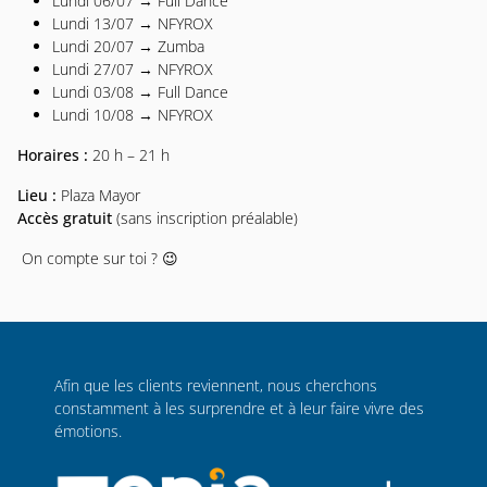
Lundi 06/07 → Full Dance
Lundi 13/07 → NFYROX
Lundi 20/07 → Zumba
Lundi 27/07 → NFYROX
Lundi 03/08 → Full Dance
Lundi 10/08 → NFYROX
Horaires :
20 h – 21 h
Lieu :
Plaza Mayor
Accès gratuit
(sans inscription préalable)
On compte sur toi ? 😉
Afin que les clients reviennent, nous cherchons
constamment à les surprendre et à leur faire vivre des
émotions.