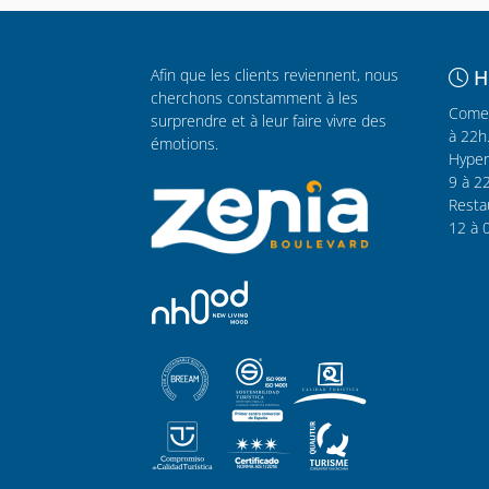
Afin que les clients reviennent, nous
H
cherchons constamment à les
Comer
surprendre et à leur faire vivre des
à 22h
émotions.
Hyper
9 à 2
Resta
12 à 