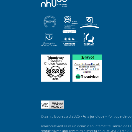
© Zenia Boulevard 2026 -
Avis juridique
-
Politique de con
zeniaboulevard.es es un dominio en Internet titularidad de CD
contacto@zeniaboulevard.es e Inscrita en el REGISTRO MERCANTI