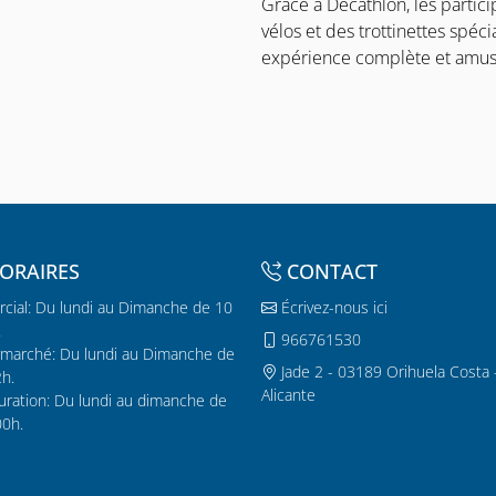
Grâce à Decathlon, les particip
vélos et des trottinettes spéci
expérience complète et amus
ORAIRES
CONTACT
cial: Du lundi au Dimanche de 10
Écrivez-nous ici
.
966761530
marché: Du lundi au Dimanche de
Jade 2 - 03189 Orihuela Costa 
2h.
Alicante
uration: Du lundi au dimanche de
00h.