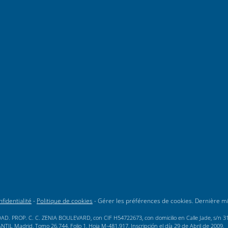
fidentialité
-
Politique de cookies
-
Gérer les préférences de cookies
. Dernière m
AD. PROP. C. C. ZENIA BOULEVARD, con CIF H54722673, con domicilio en Calle Jade, s/n 3189
L Madrid, Tomo 26.744, Folio 1, Hoja M-481.917, Inscripción el día 29 de Abril de 2009.