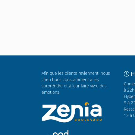
Afin que les clients reviennent, nous
H
cherchons constamment à les
Comer
surprendre et à leur faire vivre des
à 22h
émotions.
Hyper
9 à 2
Resta
12 à 