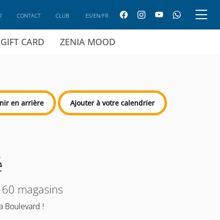
R
CONTACT
CLUB
ES/EN/FR
GIFT CARD
ZENIA MOOD
nir en arrière
Ajouter à votre calendrier
é
 160 magasins
a Boulevard !