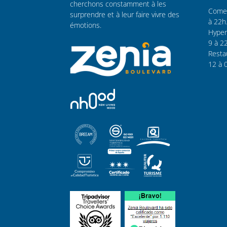
cherchons constamment à les
Comer
surprendre et à leur faire vivre des
à 22h
émotions.
Hyper
9 à 2
Resta
12 à 