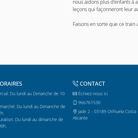
nous aidons plus d’enfants à a
leçons qui façonneront leur av
Faisons en sorte que ce train a
ORAIRES
CONTACT
cial: Du lundi au Dimanche de 10
Écrivez-nous ici
.
966761530
marché: Du lundi au Dimanche de
Jade 2 - 03189 Orihuela Costa 
2h.
Alicante
uration: Du lundi au dimanche de
00h.