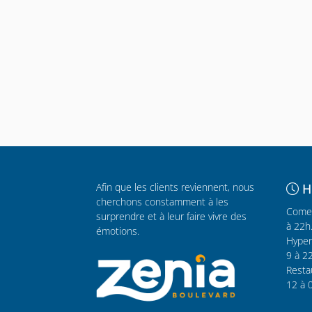
Afin que les clients reviennent, nous
H
cherchons constamment à les
Comer
surprendre et à leur faire vivre des
à 22h
émotions.
Hyper
9 à 2
Resta
12 à 