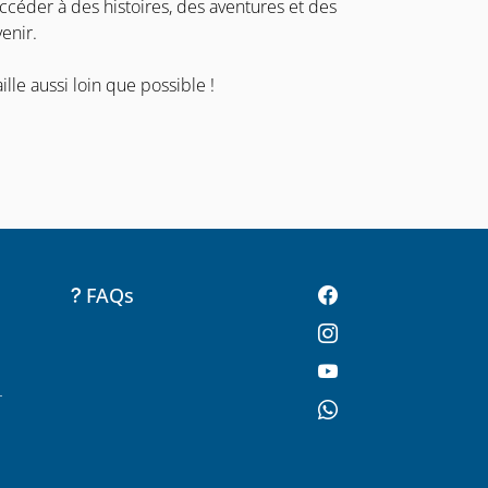
ccéder à des histoires, des aventures et des
enir.
ille aussi loin que possible !
FAQs
-