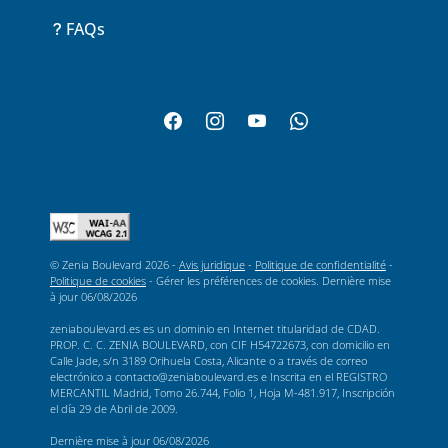
FAQs
© Zenia Boulevard 2026 -
Avis juridique
-
Politique de confidentialité
-
Politique de cookies
-
Gérer les préférences de cookies
. Dernière mise
à jour
06/08/2026
zeniaboulevard.es es un dominio en Internet titularidad de CDAD.
PROP. C. C. ZENIA BOULEVARD, con CIF H54722673, con domicilio en
Calle Jade, s/n 3189 Orihuela Costa, Alicante o a través de correo
electrónico a contacto@zeniaboulevard.es e Inscrita en el REGISTRO
MERCANTIL Madrid, Tomo 26.744, Folio 1, Hoja M-481.917, Inscripción
el día 29 de Abril de 2009.
Dernière mise à jour
06/08/2026