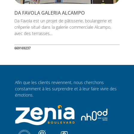
DA FAVOLA GALERIA ALCAMPO
Da Favola est un projet de pâtisserie, boulangerie et
crêperie situé dans la galerie commerciale Alcampo,
avec des terrasses...
669169237
Afin que les clients reviennent, nous cherchons
constamment à les surprendre et à leur faire vivre des
émotions.