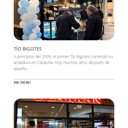
TÍO BIGOTES
A principios del 2009, el primer Tío Bigotes comenzó su
andadura en Cataluña. Hoy, muchos años después de
aquella...
696 700 861