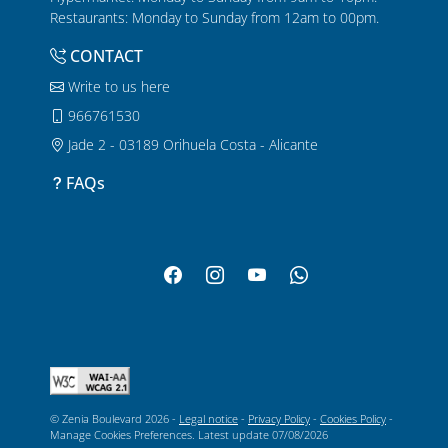
Restaurants: Monday to Sunday from 12am to 00pm.
CONTACT
Write to us here
966761530
Jade 2 - 03189 Orihuela Costa - Alicante
FAQs
© Zenia Boulevard 2026 -
Legal notice
-
Privacy Policy
-
Cookies Policy
-
Manage Cookies Preferences
. Latest update
07/08/2026