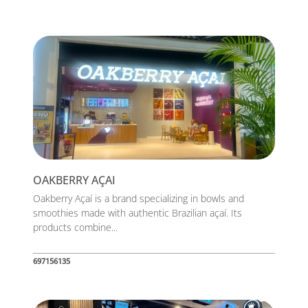
OAKBERRY AÇAI
Oakberry Açaí is a brand specializing in bowls and
smoothies made with authentic Brazilian açaí. Its
products combine...
697156135