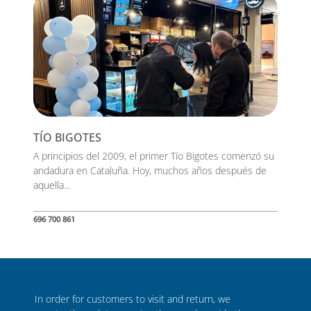
TÍO BIGOTES
A principios del 2009, el primer Tío Bigotes comenzó su
andadura en Cataluña. Hoy, muchos años después de
aquella...
696 700 861
In order for customers to visit and return, we