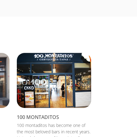
100 MONTADITOS
100 montaditos has become one of
the most beloved bars in recent years.