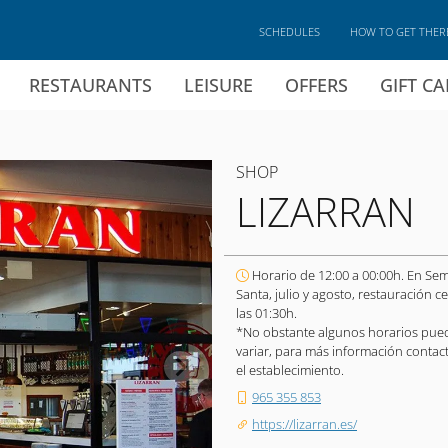
SCHEDULES
HOW TO GET THER
RESTAURANTS
LEISURE
OFFERS
GIFT C
SHOP
LIZARRAN
Horario de 12:00 a 00:00h. En Se
Santa, julio y agosto, restauración ce
las 01:30h.
*No obstante algunos horarios pue
variar, para más información contac
el establecimiento.
965 355 853
https://lizarran.es/