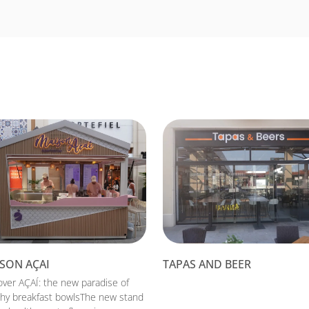
SON AÇAI
TAPAS AND BEER
over AÇAÍ: the new paradise of
thy breakfast bowlsThe new stand