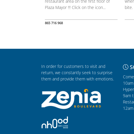
restaurant area on the first floor of
wher
Plaza Mayor !!! Click on the icon...
bite.
865 716 968
In order for customers to visit and
S
return, we constantly seek to surprise
Comer
them and provide them with emotions.
10am 
Hyper
9am t
Resta
12am 