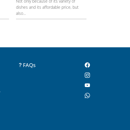
Not only because of its variety of
dishes and its affordable price, but
also...
FAQs
-