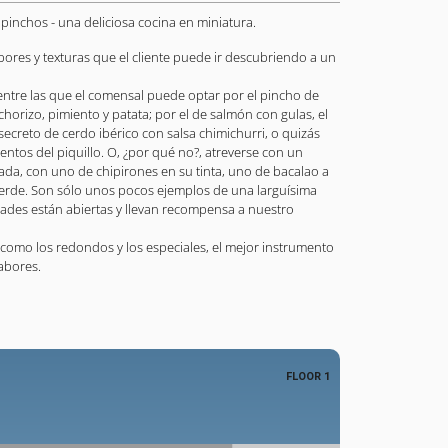
pinchos - una deliciosa cocina en miniatura.
bores y texturas que el cliente puede ir descubriendo a un
 entre las que el comensal puede optar por el pincho de
horizo, pimiento y patata; por el de salmón con gulas, el
 secreto de cerdo ibérico con salsa chimichurri, o quizás
mientos del piquillo. O, ¿por qué no?, atreverse con un
ada, con uno de chipirones en su tinta, uno de bacalao a
 verde. Son sólo unos pocos ejemplos de una larguísima
idades están abiertas y llevan recompensa a nuestro
s, como los redondos y los especiales, el mejor instrumento
abores.