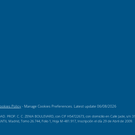
ookies Policy
-
Manage Cookies Preferences
. Latest update
06/08/2026
AD. PROP. C. C. ZENIA BOULEVARD, con CIF H54722673, con domicilio en Calle Jade, s/n 3189
L Madrid, Tomo 26.744, Folio 1, Hoja M-481.917, Inscripción el día 29 de Abril de 2009.