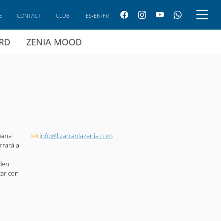
E
CONTACT
CLUB
ES/EN/FR
ARD
ZENIA MOOD
mana
info@lizarranlazenia.com
rrará a
den
tar con