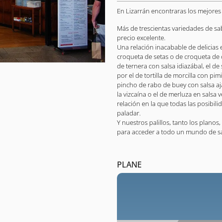
En Lizarrán encontraras los mejores 
Más de trescientas variedades de sa
precio excelente.
Una relación inacabable de delicias
croqueta de setas o de croqueta de c
de ternera con salsa idiazábal, el de
por el de tortilla de morcilla con pi
pincho de rabo de buey con salsa aj
la vizcaína o el de merluza en salsa
relación en la que todas las posibil
paladar.
Y nuestros palillos, tanto los plano
para acceder a todo un mundo de s
PLANE