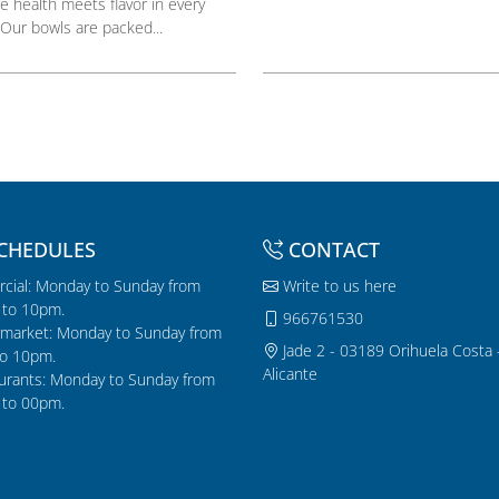
e health meets flavor in every
 Our bowls are packed...
CHEDULES
CONTACT
cial: Monday to Sunday from
Write to us here
to 10pm.
966761530
market: Monday to Sunday from
Jade 2 - 03189 Orihuela Costa 
o 10pm.
Alicante
urants: Monday to Sunday from
to 00pm.