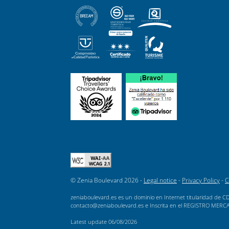
© Zenia Boulevard 2026 -
Legal notice
-
Privacy Policy
-
C
zeniaboulevard.es es un dominio en Internet titularidad de CD
contacto@zeniaboulevard.es e Inscrita en el REGISTRO MERCANTI
Latest update
06/08/2026