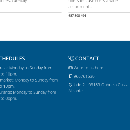
ances, carefully...
offers its customers a wide
assortment...
687 508 494
CHEDULES
CONTACT
cial: Monday to Sunday from
Write to us here
to 10pm.
966761530
market: Monday to Sunday from
Jade 2 - 03189 Orihuela Costa 
o 10pm.
Alicante
urants: Monday to Sunday from
to 00pm.