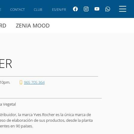
E
CONTACT
CLUB
ES/EN/FR
ARD
ZENIA MOOD
ER
 10pm.
965 705 364
a Vegetal
istribuidor, la marca Yves Rocher es la única marca de
eso de elaboración de sus productos, desde la planta
ientes en 90 países.