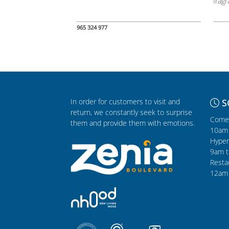
fragr
965 324 977
In order for customers to visit and
S
return, we constantly seek to surprise
Comer
them and provide them with emotions.
10am 
Hyper
9am t
Resta
12am 