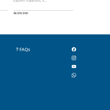
Eastern traditions, it...
96 074 3181
FAQs
-