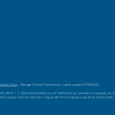
ookies Policy
-
Manage Cookies Preferences
. Latest update
07/08/2026
AD. PROP. C. C. ZENIA BOULEVARD, con CIF H54722673, con domicilio en Calle Jade, s/n 3189
L Madrid, Tomo 26.744, Folio 1, Hoja M-481.917, Inscripción el día 29 de Abril de 2009.