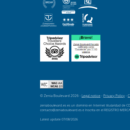
© Zenia Boulevard 2026 -
Legal notice
-
Privacy Policy
-
C
zeniaboulevard.es es un dominio en Internet titularidad de CD
contacto@zeniaboulevard.es e Inscrita en el REGISTRO MERCANTI
Latest update
07/08/2026