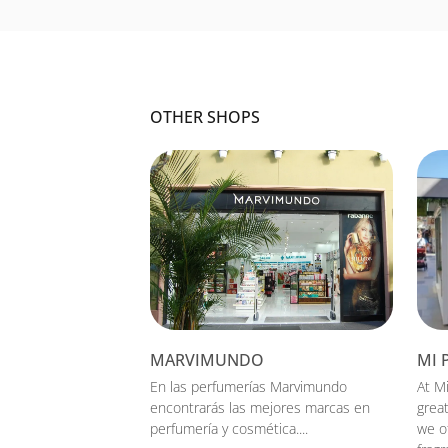
OTHER SHOPS
MARVIMUNDO
MI 
En las perfumerías Marvimundo
At M
encontrarás las mejores marcas en
great
perfumería y cosmética....
we of