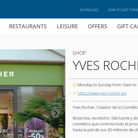
SCHEDULES
HOW TO GET THER
RESTAURANTS
LEISURE
OFFERS
GIFT C
SHOP
YVES ROCH
Monday to Sunday from 10am to
https://www.yves-rocher.es/
Yves Rocher, Creador de la Cosmétic
Botanista, recolector, fabricante y d
cosmética que controla todo el proc
hasta la piel de sus 30 millones de cl